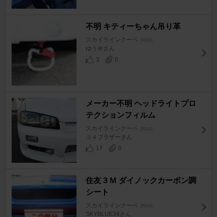
不明 キティーちゃん吊り革
スカイラインクーペ
[R34]
ゆう＠さん
3
0
メーカー不明 ヘッドライトプロ
テクションフィルム
スカイラインクーペ
[R34]
３４ブラザーさん
17
0
住友３Ｍ ダイノックカーボン調
シート
スカイラインクーペ
[R34]
SKYBLUE34さん