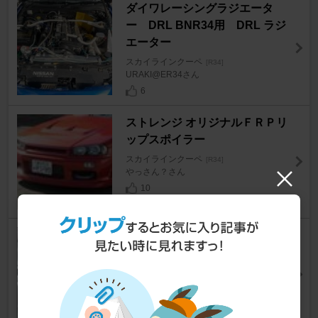
ダイワレーシングラジエータ
ー DRL BNR34用 DRL ラジ
エーター
スカイラインクーペ
[R34]
URAKI@ER34さん
6
ストレンジ オリジナルＦＲＰリ
ップスポイラー
スカイラインクーペ
[R34]
やっさん？さん
10
純正加工品 ドアポケット？カー
ボン調
スカイラインクーペ
[R34]
ムラムラGTさん
0