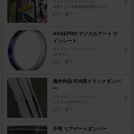
スカイラインクーペ
[R34]
黒猫とばり＠黒猫板金開店中さん
0
0
HASEPRO マジカルアート ラ
インシート
スカイラインクーペ
[R34]
soRaさん
1
0
海外外品 R34用トランクダンパ
ー
スカイラインクーペ
[R34]
たかけん@ER34さん
6
0
不明 リアゲートダンパー