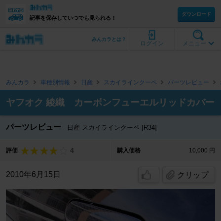
ダウンロード
記事を保存していつでも見られる！
みんカラとは？
ログイン
メニュー
みんカラ
車種別情報
日産
スカイラインクーペ
パーツレビュー
ヤフオク 綾織 カーボンフューエルリッドカバー
パーツレビュー
日産 スカイラインクーペ [R34]
4
評価
購入価格
10,000 円
2010年6月15日
クリップ