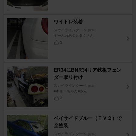
ワイトレ装着
スカイラインクーペ
[R34]
すーふぉあ＠er３４さん
3
ER34にBNR34リア鉄板フェン
ダー取り付け
スカイラインクーペ
[R34]
=キョロちゃん=さん
3
ベイサイドブルー（ＴＶ２）で
全塗装
スカイラインクーペ
[R34]