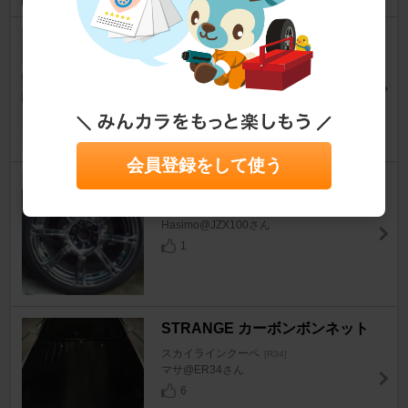
自作 フロントアンダーパネル
Ver.6
スカイラインクーペ
[R34]
URAKI@ER34さん
5
会員登録をして使う
WORK XC8
スカイラインクーペ
[R34]
Hasimo@JZX100さん
1
STRANGE カーボンボンネット
スカイラインクーペ
[R34]
マサ@ER34さん
6