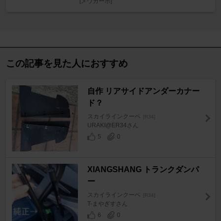
[メウカーホ]
この記事を見た人におすすめ
自作 リアサイドアンダーカナー
ド？
スカイラインクーペ
[R34]
URAKI@ER34さん
5
0
XIANGSHANG トランクダンパ
ー
スカイラインクーペ
[R34]
T-まやぎすさん
6
0