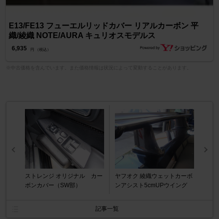
E13/FE13 フューエルリッドカバー リアルカーボン 平
織/綾織 NOTE/AURA キュリオスモデルス
6,935
円 （税込）
※中古価格を含んでいます。また価格情報は状況によって変動することがあります。
ストレンジ オリジナル カー
ヤフオク 綾織ウェットカーボ
ボンカバー（SW部）
ンアシスト5cmUPウイング
記事一覧