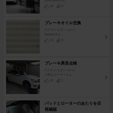
EUROFANさん
24
0
ブレーキオイル交換
Cクラス セダン
[W204]
freelineさん
11
0
ブレーキ異音点検
Cクラス セダン
[W204]
小粋なビーマーさん
21
1
パッドとローターのあたりを目
視確認