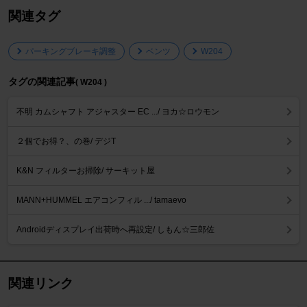
関連タグ
パーキングブレーキ調整
ベンツ
W204
タグの関連記事
( W204 )
不明 カムシャフト アジャスター EC .../ ヨカ☆ロウモン
２個でお得？、の巻/ デジT
K&N フィルターお掃除/ サーキット屋
MANN+HUMMEL エアコンフィル .../ tamaevo
Androidディスプレイ出荷時へ再設定/ しもん☆三郎佐
関連リンク