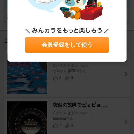
Lachelnさんの愛車
この記事を見た人におすすめ
会員登録をして使う
フロントブレーキ点検清掃
Cクラス セダン
[W204]
ヒロさん@7010さん
8
0
突然の故障でピョピョ…。
Cクラス セダン
[W204]
namesaさん
7
0