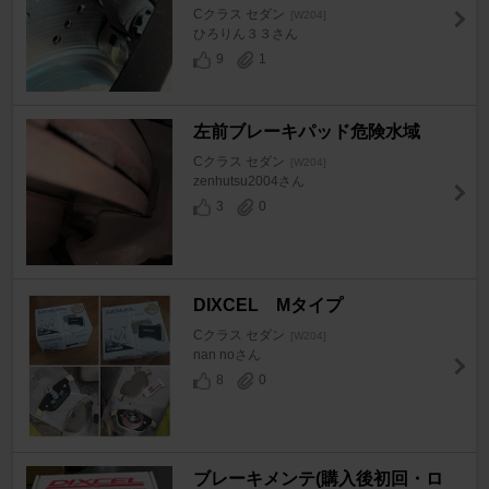
Cクラス セダン
[W204]
ひろりん３３さん
9
1
左前ブレーキパッド危険水域
Cクラス セダン
[W204]
zenhutsu2004さん
3
0
DIXCEL Mタイプ
Cクラス セダン
[W204]
nan noさん
8
0
ブレーキメンテ(購入後初回・ロ