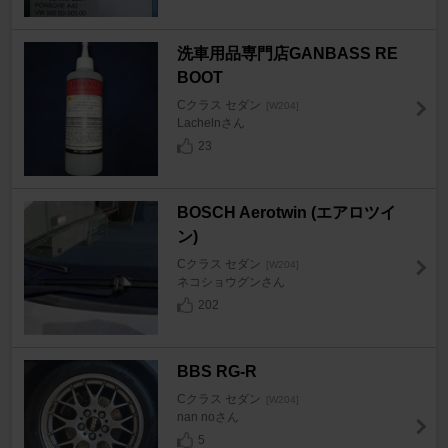
洗車用品専門店GANBASS RE
BOOT
Cクラス セダン
[W204]
Lachelnさん
23
BOSCH Aerotwin (エアロツイ
ン)
Cクラス セダン
[W204]
ネコショウグンさん
202
BBS RG-R
Cクラス セダン
[W204]
nan noさん
5