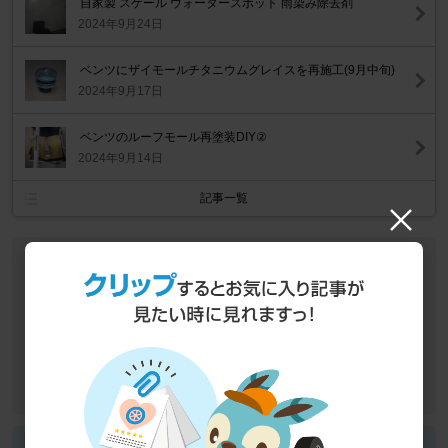
自家製 スケール ウォータースポット 雨染み除去剤
2024年9月24日
ベンツにザイモールチタニウムグレイスを再施工(9月中旬)
2024年9月17日
ベンツのルーフモール再塗装DIY②
2024年9月14日
記事一覧
作業データ
車種
メルセデス・ベンツ Cクラス セダン
作業カテゴリ
足廻り
ブレーキ関連
調整・点検・清掃
目的
修理・故障・メンテナンス
作業
DIY
Lachelnさん