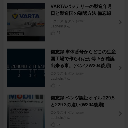
VARTAバッテリーの製造年月
日と製造国の確認方法 備忘録
Cクラス セダン
[W204]
Lachelnさん
87
備忘録 車体番号からどこの生産
国工場で作られたか等々が確認
出来る事。(ベンツW204後期)
Cクラス セダン
[W204]
Lachelnさん
32
備忘録 ベンツ認証オイル 229.5
と229.3の違い(W204後期)
Cクラス セダン
[W204]
Lachelnさん
37