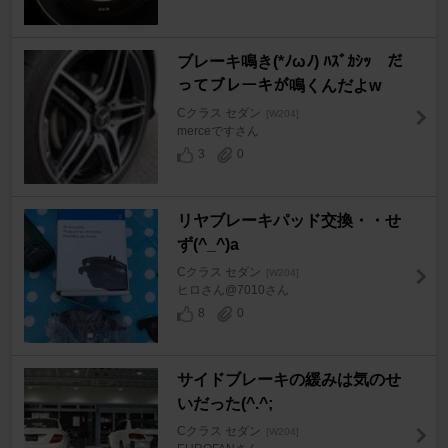
ブレーキ鳴き(*ﾉωﾉ) ﾊｽﾞｶｼｯ だ
ってブレーキが鳴くんだよw
Cクラス セダン
[W204]
merceですさん
3
0
リヤブレーキパッド交換・・せ
ず(^_^)a
Cクラス セダン
[W204]
ヒロさん@7010さん
8
0
サイドブレーキの緩みは気のせ
いだった(^.^;
Cクラス セダン
[W204]