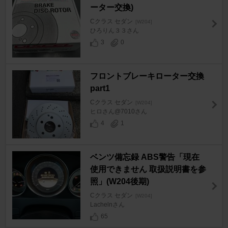
ーター交換)
Cクラス セダン
[W204]
ひろりん３３さん
3
0
フロントブレーキローター交換
part1
Cクラス セダン
[W204]
ヒロさん@7010さん
4
1
ベンツ備忘録 ABS警告「現在
使用できません 取扱説明書を参
照」(W204後期)
Cクラス セダン
[W204]
Lachelnさん
65