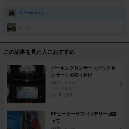
KUMAMONさん
ミーム
この記事を見た人におすすめ
パーキングセンサー（バックセ
ンサー）の取り付け
i-MiEV
[HA3/4W]
ＫＡＫＵさん
19
5
FFヒーターサブバッテリー回路
って
i-MiEV
[HA3/4W]