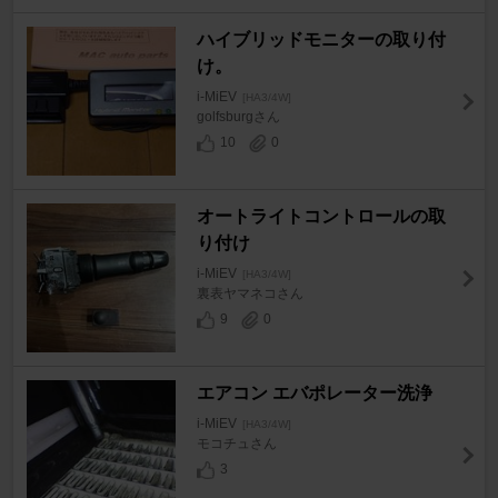
ハイブリッドモニターの取り付
け。
i-MiEV
[HA3/4W]
golfsburgさん
10
0
オートライトコントロールの取
り付け
i-MiEV
[HA3/4W]
裏表ヤマネコさん
9
0
エアコン エバポレーター洗浄
i-MiEV
[HA3/4W]
モコチュさん
3