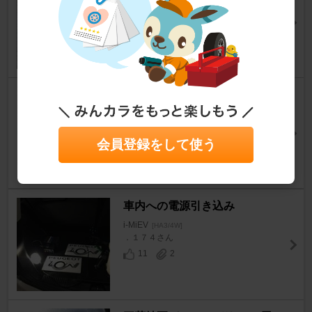
V)
i-MiEV
[HA3/4W]
ＫＡＫＵさん
13
2
車載充電器&DC/DCコンバータ
交換
i-MiEV
[HA3/4W]
会員登録をして使う
ao_chanさん
6
1
車内への電源引き込み
i-MiEV
[HA3/4W]
．１７４さん
11
2