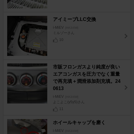
アイミーブLLC交換
i-MiEV
[HA3/4W]
ミルゾーさん
10
市販フロンガスより純度が良い
エアコンガスを圧力でなく重量
で再充填＋潤滑添加剤充填。24
0613
i-MiEV
[HA3/4W]
よこよこ(y5y5)さん
11
ホイールキャップを磨く
i-MiEV
[HA3/4W]