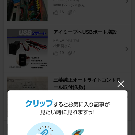
katta (??・)?☆さん
16
0
アイミーブへUSBポート増設
i-MiEV
[HA3/4W]
松田葵さん
19
5
三菱純正オートライトコントロ
ール取付(失敗)
i-MiEV
[HA3/4W]
きみkimiさん
11
2
デュアルホーンへの交換(i-MiE