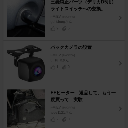
三菱純正パーツ（デリカD5用）
ライトスイッチへの交換。
i-MiEV
[HA3/4W]
golfsburgさん
9
5
バックカメラの設置
i-MiEV
[HA3/4W]
u_su_kさん
1
0
FFヒーター 返品して、もう一
度買って 実験
i-MiEV
[HA3/4W]
tuue1121さん
2
0