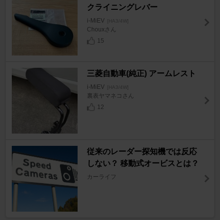
クライニングレバー
i-MiEV
[HA3/4W]
Chouxさん
15
三菱自動車(純正) アームレスト
i-MiEV
[HA3/4W]
裏表ヤマネコさん
12
従来のレーダー探知機では反応
しない？ 移動式オービスとは？
カーライフ