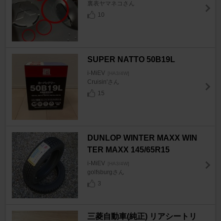
裏表ヤマネコさん
10
SUPER NATTO 50B19L
i-MiEV
[HA3/4W]
Cruisin'さん
15
DUNLOP WINTER MAXX WIN
TER MAXX 145/65R15
i-MiEV
[HA3/4W]
golfsburgさん
3
三菱自動車(純正) リアシートリ