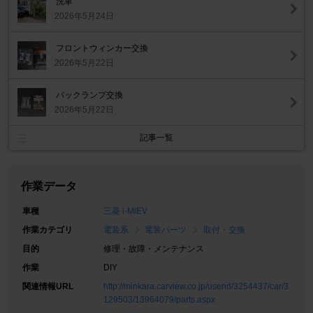
洗車
2026年5月24日
フロントウィンカー交換
2026年5月22日
バックランプ交換
2026年5月22日
記事一覧
作業データ
車種
三菱 i-MiEV
作業カテゴリ
電装系
電装パーツ
取付・交換
目的
修理・故障・メンテナンス
作業
DIY
関連情報URL
http://minkara.carview.co.jp/userid/3254437/car/3
129503/13964079/parts.aspx