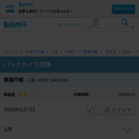
ダウンロード
記事を保存していつでも見られる！
みんカラとは？
ログイン
メニュー
みんカラ
車種別情報
三菱
i-MiEV
整備手帳
電装系
電装パー
バックカメラ交換
整備手帳
三菱 i-MiEV [HA3/4W]
難易度
作業時間
1時間以内
2026年6月7日
クリップ
1/9