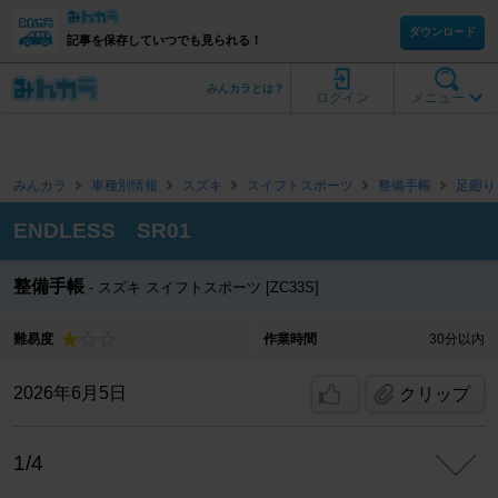
ダウンロード
記事を保存していつでも見られる！
みんカラとは？
ログイン
メニュー
みんカラ
車種別情報
スズキ
スイフトスポーツ
整備手帳
足廻り
ENDLESS SR01
整備手帳
スズキ スイフトスポーツ [ZC33S]
難易度
作業時間
30分以内
2026年6月5日
クリップ
1/4