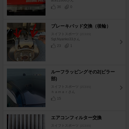
ace22600さん
36
0
ブレーキパッド交換（後輪）
スイフトスポーツ
[ZC33S]
Sgt.Nyanko33さん
23
1
ルーフラッピングその2(ピラー
部)
スイフトスポーツ
[ZC33S]
ｈａｍａｒさん
15
エアコンフィルター交換
スイフトスポーツ
[ZC33S]