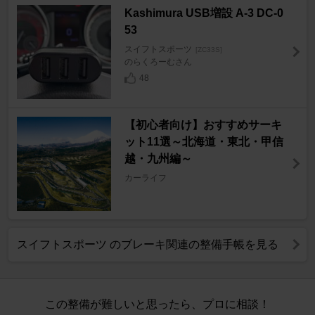
Kashimura USB増設 A-3 DC-0
53
スイフトスポーツ
[ZC33S]
のらくろーむさん
48
【初心者向け】おすすめサーキ
ット11選～北海道・東北・甲信
越・九州編～
カーライフ
スイフトスポーツ のブレーキ関連の整備手帳を見る
この整備が難しいと思ったら、プロに相談！