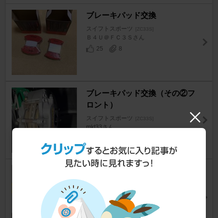
ブレーキパッド交換
スイフトスポーツ
[ZC33S]
Ｂ４Ｕ＠ＦＣ３Ｓさん
25
8
ブレーキパッド交換（その②フ
ロント）
スイフトスポーツ
[ZC33S]
mkt33さん
79
5
ブレーキパッド交換 (リア)
スイフトスポーツ
[ZC33S]
ゴリラ化対策担当大臣さん
61
25