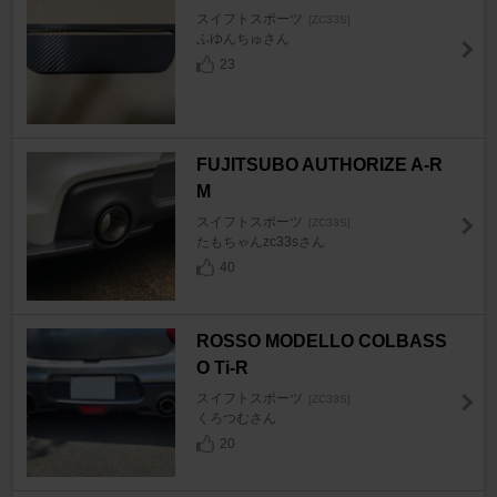
スイフトスポーツ
[ZC33S]
ふゆんちゅさん
23
FUJITSUBO AUTHORIZE A-R
M
スイフトスポーツ
[ZC33S]
たもちゃんzc33sさん
40
ROSSO MODELLO COLBASS
O Ti-R
スイフトスポーツ
[ZC33S]
くろつむさん
20