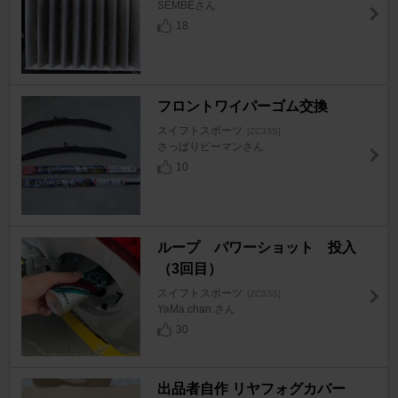
SEMBEさん
18
フロントワイパーゴム交換
スイフトスポーツ
[ZC33S]
さっぱりピーマンさん
10
ループ パワーショット 投入
（3回目）
スイフトスポーツ
[ZC33S]
YaMa.chan.さん
30
出品者自作 リヤフォグカバー