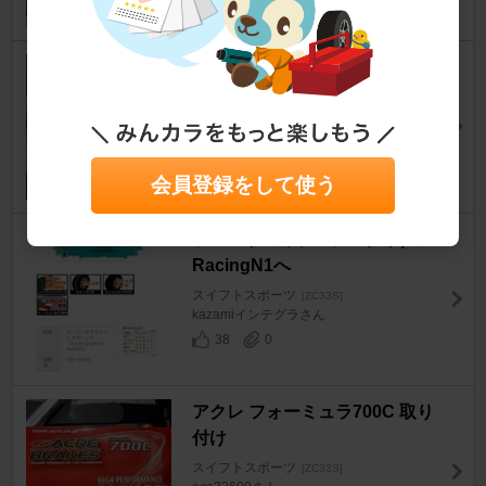
ブレーキパッド交換
スイフトスポーツ
[ZC33S]
わっきー2さん
15
0
会員登録をして使う
フロントのみプロジェクトμの
RacingN1へ
スイフトスポーツ
[ZC33S]
kazamiインテグラさん
38
0
アクレ フォーミュラ700C 取り
付け
スイフトスポーツ
[ZC33S]