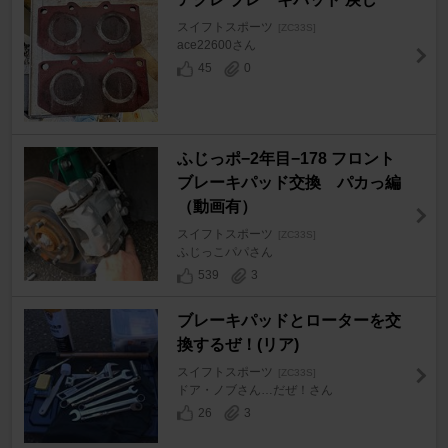
スイフトスポーツ
[ZC33S]
ace22600さん
45
0
ふじっポ−2年目−178 フロント
ブレーキパッド交換 パカっ編
（動画有）
スイフトスポーツ
[ZC33S]
ふじっこパパさん
539
3
ブレーキパッドとローターを交
換するぜ！(リア)
スイフトスポーツ
[ZC33S]
ドア・ノブさん…だぜ！さん
26
3