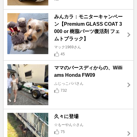
みんカラ：モニターキャンペー
ン【Premium GLASS COAT 3
000 or 樹脂パーツ復活剤 フェ
ムトブラック】
マック1969さん
45
ママのバースディからの、Willi
ams Honda FW09
ふじっこパパさん
732
久々に登場
☆もーやん☆さん
75