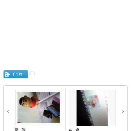
イイね！
新 調
鈍 過