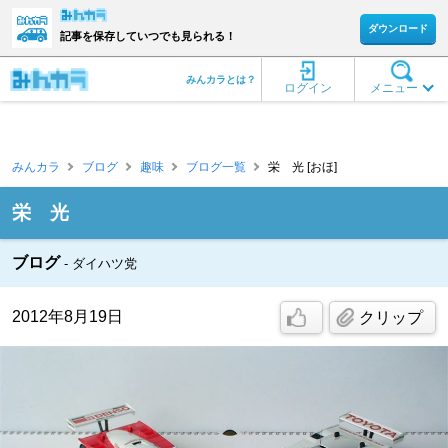
ダウンロード
記事を保存していつでも見られる！
みんカラとは？
ログイン
メニュー
みんカラ
ブログ
趣味
ブログ一覧
栄 光 [おほ]
栄 光
ブログ
ダイハツ党
2012年8月19日
クリップ