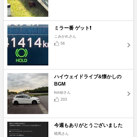
ミラー番 ゲット❗️
こみかれさん
56
ハイウェイドライブ&懐かしの
BGM
kurajiさん
203
今週もありがとうございました
晴馬さん