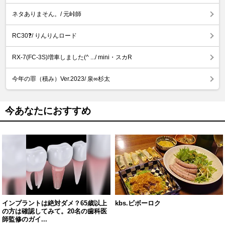
ネタありまそん。/ 元峠師
RC30❓️/ りんりんロード
RX-7(FC-3S)増車しました(^ .../ mini・スカR
今年の罪（積み）Ver.2023/ 泉∞杉太
今あなたにおすすめ
インプラントは絶対ダメ？65歳以上
kbs.ビボーロク
の方は確認してみて。20名の歯科医
師監修のガイ...