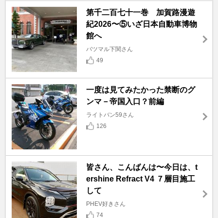
第千二百七十一巻 加賀路漫遊
紀2026〜⑤いざ日本自動車博物
館へ
バツマル下関さん
49
一度は見てみたかった禁断のグ
ンマ－帝国入口？前編
ライトバン59さん
126
皆さん、こんばんは〜今日は、t
ershine Refract V4 ７層目施工
して
PHEV好きさん
74