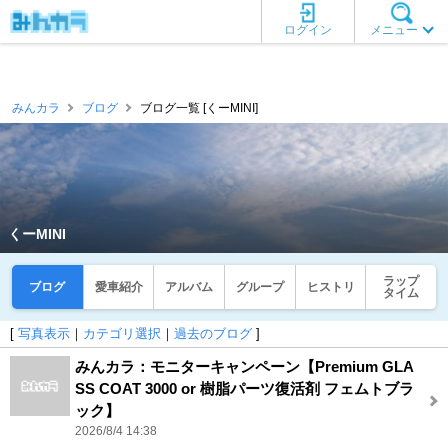
ログイン
メニュー
みんカラ
ブログ
ブログ一覧 [くーMINI]
くーMINI
ラップ
ブログ
愛車紹介
アルバム
グループ
ヒストリ
タイム
[
写真表示
｜
カテゴリ選択
｜
過去のブログ
]
みんカラ：モニターキャンペーン【Premium GLA
SS COAT 3000 or 樹脂パーツ復活剤 フェムトブラ
ック】
2026/8/4 14:38