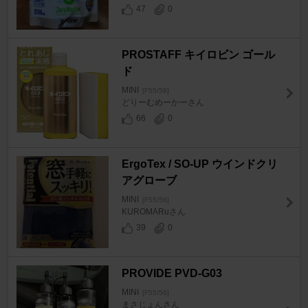
47
0
PROSTAFF キイロビン ゴール
ド
MINI
[F55/56]
どりーむめーかーさん
66
0
ErgoTex / SO-UP ウインドクリ
アグローブ
MINI
[F55/56]
KUROMARuさん
39
0
PROVIDE PVD-G03
MINI
[F55/56]
まさじょんさん