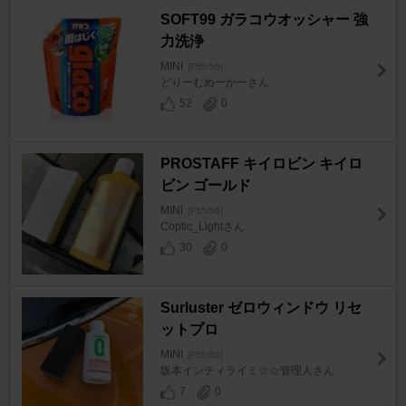
SOFT99 ガラコウオッシャー 強
力洗浄
MINI
[F55/56]
どりーむめーかーさん
52
0
PROSTAFF キイロビン キイロ
ビン ゴールド
MINI
[F55/56]
Coptic_Lightさん
30
0
Surluster ゼロウィンドウ リセ
ットプロ
MINI
[F55/56]
坂本インティライミ☆☆管理人さん
7
0