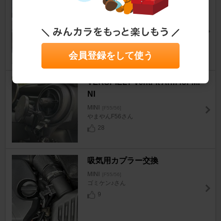
KENDA ICETEC NEO KR36
MINI
[F55/56]
コボくんさん
24
会員登録をして使う
VERSPIELT VentFit Arm for MI
NI
MINI
[F55/56]
やまやんF56さん
28
吸気用カプラー交換
MINI
[F55/56]
ゴミケン♪さん
9