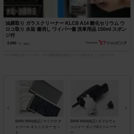
油膜取り ガラスクリーナー KLCB A14 酸化セリウム ウ
ロコ取り 水垢 傷消し ワイパー傷 洗車用品 150ml スポン
ジ付
2,080
円 （税込）
※中古価格を含んでいます。また価格情報は状況によって変動することがあります。
BMW MINI(純正) マイクロ チ
BMW MINI(純正) ダブルウォ
ャコール キャニスター セッ
ッシャー ポンプ&ストレーナ
ト
ー