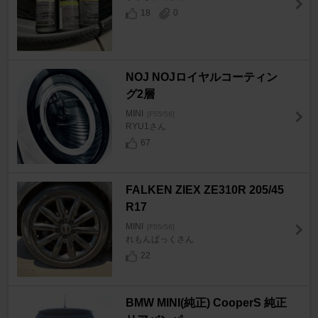
18
0
NOJ NOJロイヤルコーティン
グ2層
MINI
[F55/56]
RYU1さん
67
FALKEN ZIEX ZE310R 205/45
R17
MINI
[F55/56]
れもんぱっくさん
22
BMW MINI(純正) CooperS 純正