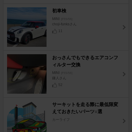
初車検
MINI
[F55/56]
choji-funksさん
11
おっさんでもできるエアコンフ
ィルター交換
MINI
[F55/56]
鎌人さん
52
サーキットを走る際に最低限変
えておきたいパーツ○選
カーライフ