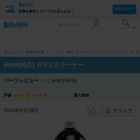
ダウンロード
記事を保存していつでも見られる！
みんカラとは？
ログイン
メニュー
みんカラ
車種別情報
ミニ
MINI
パーツレビュー
カーケア
ガ
BMW(純正) ガラスクリーナー
パーツレビュー
ミニ MINI [F55/56]
5
評価
購入価格
-
2024年9月19日
クリップ