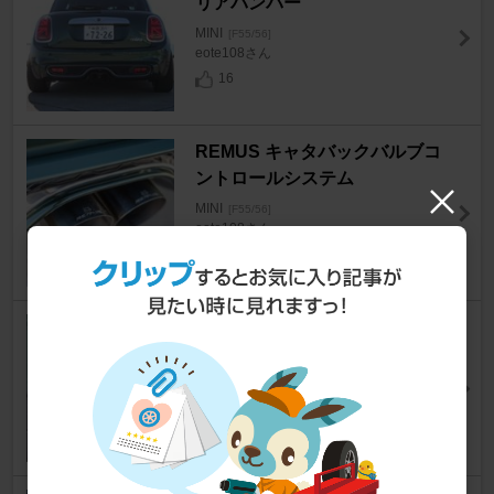
リアバンパー
MINI
[F55/56]
eote108さん
16
REMUS キャタバックバルブコ
ントロールシステム
MINI
[F55/56]
eote108さん
16
MINERVA ALL SEASON MAS
TER
MINI
[F55/56]
eote108さん
31