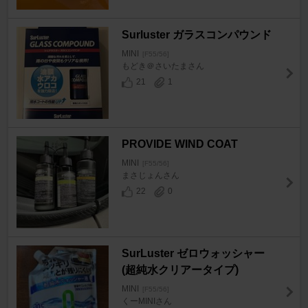
Surluster ガラスコンパウンド
MINI
[F55/56]
もどき＠さいたまさん
21
1
PROVIDE WIND COAT
MINI
[F55/56]
まさじょんさん
22
0
SurLuster ゼロウォッシャー
(超純水クリアータイプ)
MINI
[F55/56]
くーMINIさん