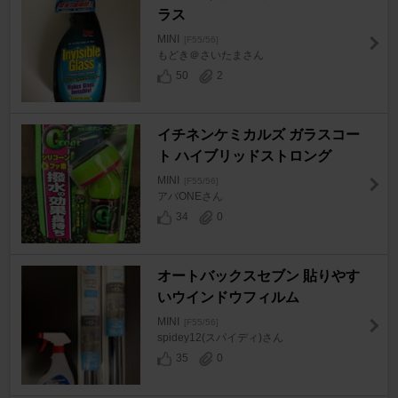
ラス
MINI
[F55/56]
もどき＠さいたまさん
50
2
イチネンケミカルズ ガラスコー
ト ハイブリッドストロング
MINI
[F55/56]
アバONEさん
34
0
オートバックスセブン 貼りやす
いウインドウフィルム
MINI
[F55/56]
spidey12(スパイディ)さん
35
0