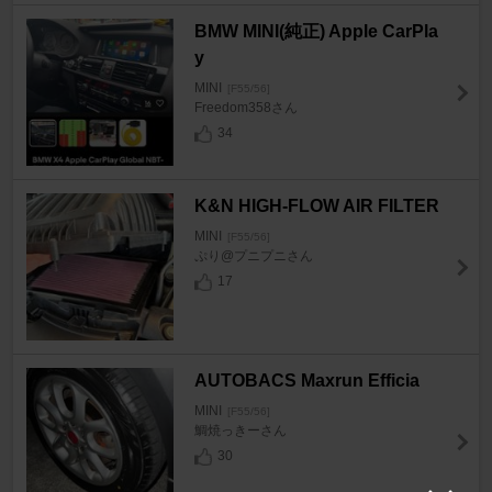
BMW MINI(純正) Apple CarPla
y
MINI
[F55/56]
Freedom358さん
34
K&N HIGH-FLOW AIR FILTER
MINI
[F55/56]
ぷり@プニプニさん
17
AUTOBACS Maxrun Efficia
MINI
[F55/56]
鯛焼っきーさん
30