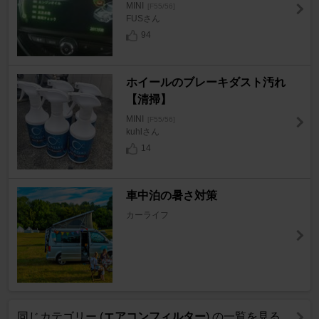
MINI
[F55/56]
FUSさん
94
ホイールのブレーキダスト汚れ
【清掃】
MINI
[F55/56]
kuhlさん
14
車中泊の暑さ対策
カーライフ
同じカテゴリー (
エアコンフィルター
) の一覧を見る