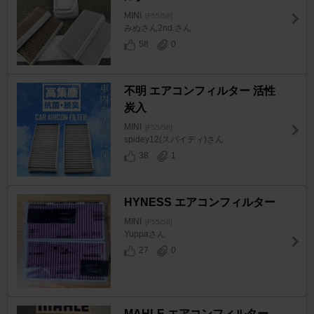
MINI
[F55/56]
みぬさん2nd.さん
58
0
不明 エアコンフィルター 活性
炭入
MINI
[F55/56]
spidey12(スパイディ)さん
38
1
HYNESS エアコンフィルター
MINI
[F55/56]
Yuppaさん
27
0
MAHLE エアコンフィルター