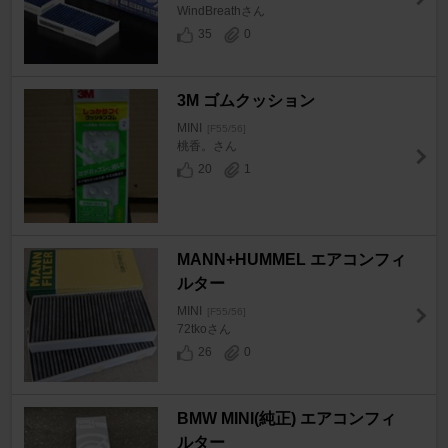
WindBreathさん
35
0
3M ゴムクッション
MINI
[F55/56]
桃香。さん
20
1
MANN+HUMMEL エアコンフィ
ルター
MINI
[F55/56]
72tkoさん
26
0
BMW MINI(純正) エアコンフィ
ルター