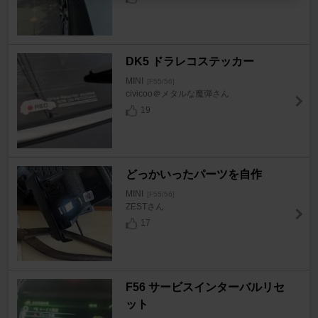
DK5 ドラレコステッカー
MINI
[F55/56]
civicoo＠メタルな魔弾さん
19
どっかいったパーツを自作
MINI
[F55/56]
ZESTさん
17
F56 サービスインターバルリセ
ット