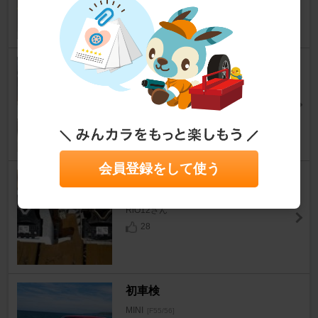
鎌人さん
52
どっかいったパーツを自作
MINI
[F55/56]
ZESTさん
17
会員登録をして使う
エンジンマウント交換①
MINI
[F55/56]
RiO12さん
28
初車検
MINI
[F55/56]