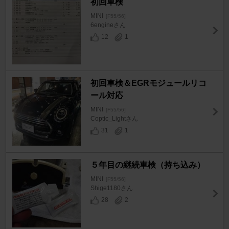
初回車検
MINI
[F55/56]
6engineさん
12
1
初回車検＆EGRモジュールリコ
ール対応
MINI
[F55/56]
Coptic_Lightさん
31
1
５年目の継続車検（持ち込み）
MINI
[F55/56]
Shige1180さん
28
2