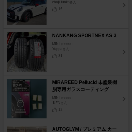
choji-funksさん
16
NANKANG SPORTNEX AS-3
MINI
[F55/56]
Yuppaさん
31
MIRAREED Pellucid 未塗装樹
脂専用ガラスコーティング
MINI
[F55/56]
.KENさん
12
AUTOGLYM / プレミアム カー