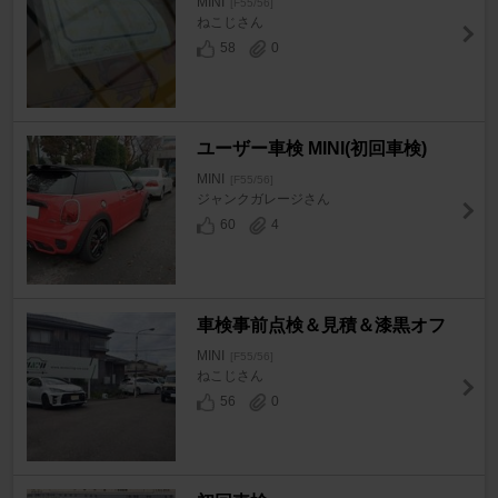
MINI
[F55/56]
ねこじさん
58
0
ユーザー車検 MINI(初回車検)
MINI
[F55/56]
ジャンクガレージさん
60
4
車検事前点検＆見積＆漆黒オフ
MINI
[F55/56]
ねこじさん
56
0