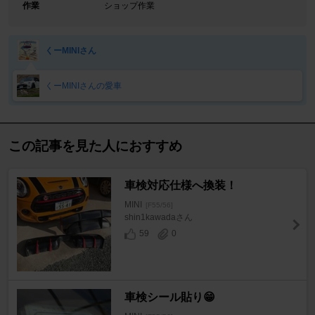
作業
ショップ作業
くーMINIさん
くーMINIさんの愛車
この記事を見た人におすすめ
車検対応仕様へ換装！
MINI
[F55/56]
shin1kawadaさん
59
0
車検シール貼り😁