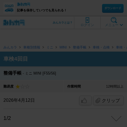
ダウンロード
記事を保存していつでも見られる！
みんカラとは？
ログイン
メニュー
みんカラ
車種別情報
ミニ
MINI
整備手帳
車検・点検
車検・
車検4回目
整備手帳
ミニ MINI [F55/56]
難易度
作業時間
12時間以上
2026年4月12日
クリップ
1/2