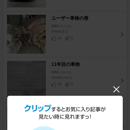
ユーザー車検の巻
MINI
[F55/56]
bmaruさん
13
0
11年目の車検
MINI
[F55/56]
zenyou-sさん
16
0
おっさんでもできるエアコンフ
ィルター交換
MINI
[F55/56]