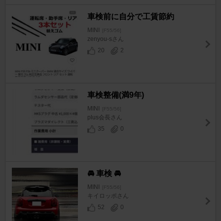
車検前に自分で工賃節約
MINI
[F55/56]
zenyou-sさん
20
2
車検整備(満9年)
MINI
[F55/56]
plus会長さん
35
0
🚘 車検 🚘
MINI
[F55/56]
キイロッポさん
52
0