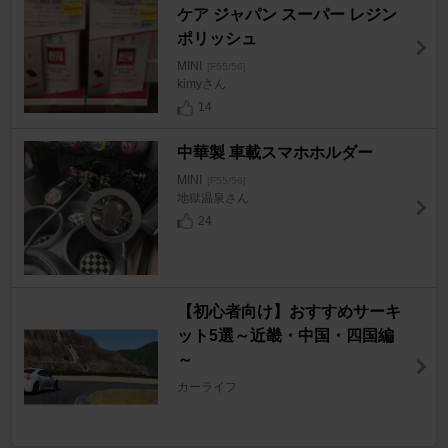
ケア ジャパン スーパー レジン
ポリッシュ
MINI
[F55/56]
kimyさん
14
中華製 車載スマホホルダー
MINI
[F55/56]
地獄温泉さん
24
【初心者向け】おすすめサーキ
ット5選～近畿・中国・四国編
～
カーライフ