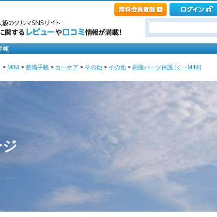
ニ
>
MINI
>
整備手帳
>
カーケア
>
その他
>
その他
>
樹脂パーツ保護 [くーMINI]
ージ