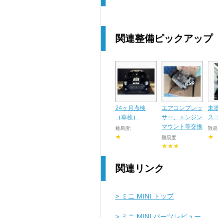
関連整備ピックアップ
24ヶ月点検
エアコンプレッ
未
（車検）
サー、エンジン
ス
マウント等交換
難易度:
難易
★
★
難易度:
★★★
関連リンク
> ミニ MINI トップ
> ミニ MINI パーツレビュー