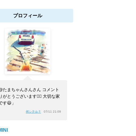
プロフィール
@たまちゃんさんさん コメント
りがとうございます🙇‍♂️ 大切な家
です😃」
何シテル？
07/11 21:09
INI