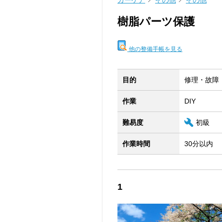
カーケア
その他
その他
樹脂パーツ保護
他の整備手帳を見る
目的
修理・故障
作業
DIY
難易度
初級
作業時間
30分以内
1