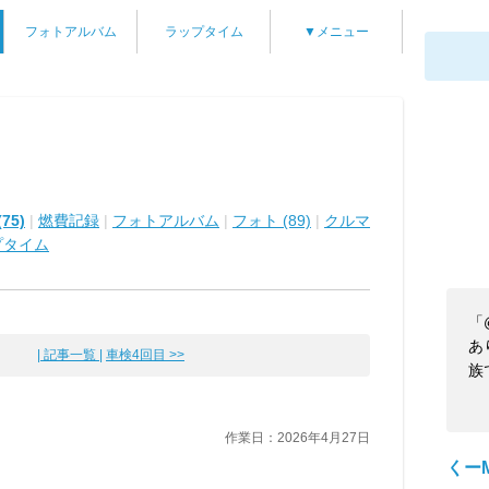
フォトアルバム
ラップタイム
▼メニュー
75)
|
燃費記録
|
フォトアルバム
|
フォト (89)
|
クルマ
プタイム
「
あ
| 記事一覧 |
車検4回目 >>
族
作業日：2026年4月27日
くーM