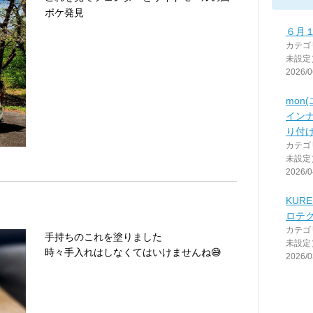
ボケ発見
６月
カテゴ
未設定
2026/0
mon
イン
り付
カテゴ
未設定
2026/0
KUR
ロテ
カテゴ
手持ちのこれを塗りました
未設定
時々手入れはしなくてはいけませんね😅
2026/0