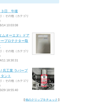
１３日 午後
リ：その他（カテゴリ
）
6/14 10:03:08
(エムオーエヌ）ドア
ナープロテクター取
け
リ：その他（カテゴリ
）
4/11 18:30:31
E / 呉工業 ラバープ
クタント
リ：その他（カテゴリ
）
3/29 18:55:40
[
他のクリップをチェック
]