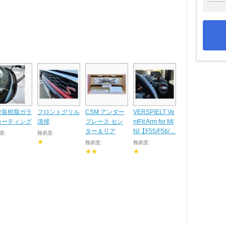
塗装樹脂ガラ
フロントグリル
CSM アンダー
VERSPIELT Ve
コーティング
清掃
ブレース セン
ntFit Arm for MI
ター＆リア
NI【F55/F56/ ...
度:
難易度:
★
難易度:
難易度:
★★
★