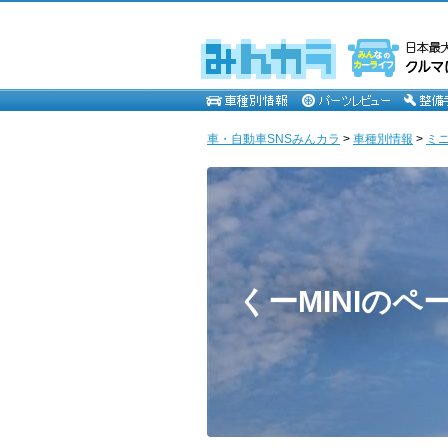
車・自動車SNSみんカラ
>
車種別情報
>
ミ
くーMINIのペ