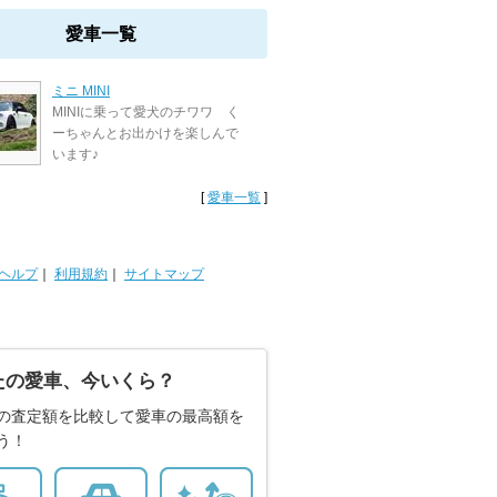
愛車一覧
ミニ MINI
MINIに乗って愛犬のチワワ く
ーちゃんとお出かけを楽しんで
います♪
[
愛車一覧
]
ヘルプ
｜
利用規約
｜
サイトマップ
たの愛車、今いくら？
の査定額を比較して愛車の最高額を
う！