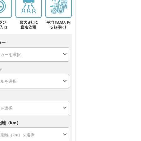
カー
ル
距離（km）