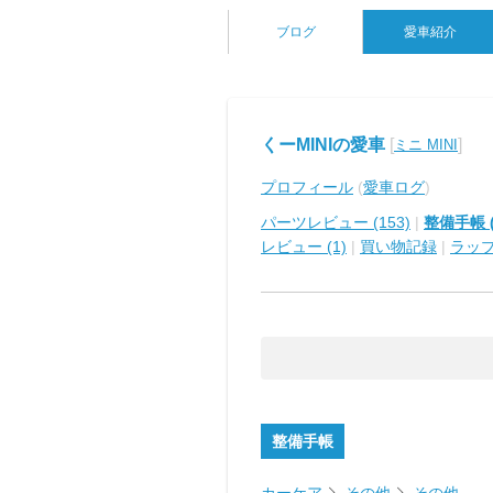
ブログ
愛車紹介
くーMINIの愛車
[
]
ミニ MINI
プロフィール
(
愛車ログ
)
パーツレビュー (153)
|
整備手帳 (
レビュー (1)
|
買い物記録
|
ラッ
整備手帳