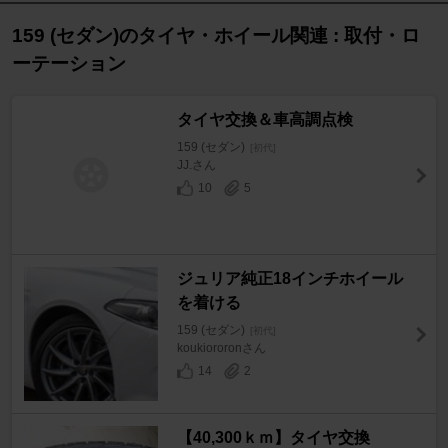
159 (セダン)のタイヤ・ホイール関連 : 取付・ロ
ーテーション
タイヤ交換＆車高調点検
159 (セダン)
[初代]
JJ.さん
10
5
ジュリア純正18インチホイール
を着ける
159 (セダン)
[初代]
koukiororonさん
14
2
【40,300ｋｍ】タイヤ交換