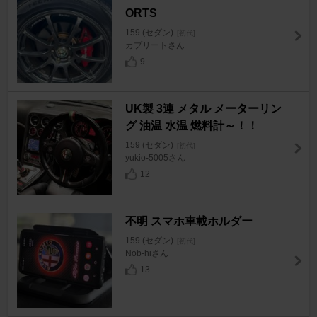
ORTS
159 (セダン)
[初代]
カプリートさん
9
UK製 3連 メタル メーターリン
グ 油温 水温 燃料計～！！
159 (セダン)
[初代]
yukio-5005さん
12
不明 スマホ車載ホルダー
159 (セダン)
[初代]
Nob-hiさん
13