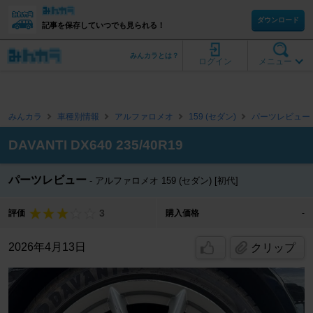
ダウンロード
記事を保存していつでも見られる！
みんカラとは？
ログイン
メニュー
みんカラ
車種別情報
アルファロメオ
159 (セダン)
パーツレビュー
DAVANTI DX640 235/40R19
パーツレビュー
アルファロメオ 159 (セダン) [初代]
3
評価
購入価格
-
2026年4月13日
クリップ