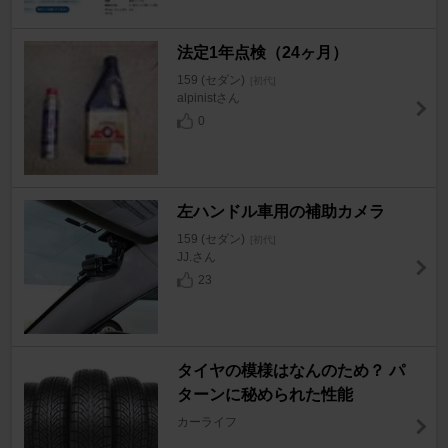
法定1年点検（24ヶ月）
159 (セダン)
[初代]
alpinistさん
0
左ハンドル車用の補助カメラ
159 (セダン)
[初代]
JJ.さん
23
タイヤの模様はなんのため？ パ
ターンに秘められた性能
カーライフ