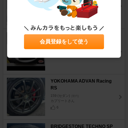
hug********さん
5
1
BMC C.D.A
会員登録をして使う
159 (セダン)
[初代]
pharaoh0217さん
6
YOKOHAMA ADVAN Racing
RS
159 (セダン)
[初代]
カプリートさん
6
BRIDGESTONE TECHNO SP