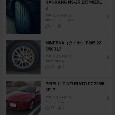
NANKANG NS-2R 235/40ZR1
8
159 (セダン)
[初代]
tomo♪。.:＊・゜さん
13
2
MINERVA（タイヤ） F205 22
5/50R17
159 (セダン)
[初代]
macyakinさん
16
0
PIRELLI CINTURATO P7 225/5
0R17
159 (セダン)
[初代]
ヤジキンさん
67
0