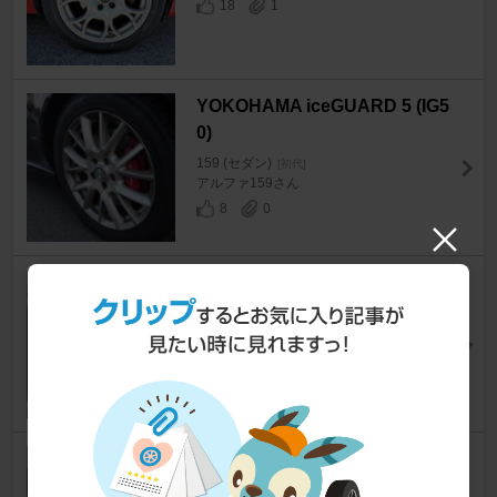
18
1
YOKOHAMA iceGUARD 5 (IG5
0)
159 (セダン)
[初代]
アルファ159さん
8
0
MINERVA / Dcarz F205 225/50
R17
159 (セダン)
[初代]
macyakinさん
18
1
NANKANG AW-1 215/55R16
159 (セダン)
[初代]