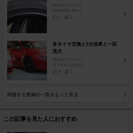
159 (セダン)
[初代]
kojiy＠GIULIAさん
4
2
冬タイヤ交換と2台洗車と一匹
洗犬
159 (セダン)
[初代]
ココちゃんぱぱさん
9
1
関連する整備の一覧をもっと見る
この記事を見た人におすすめ