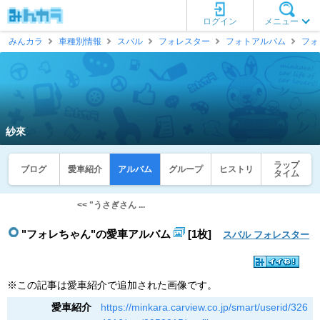
ログイン
メニュー
みんカラ
車種別情報
スバル
フォレスター
フォトアルバム
フォ
紗來
ラップ
ブログ
愛車紹介
アルバム
グループ
ヒストリ
タイム
<< "うさぎさん ...
"フォレちゃん"の愛車アルバム
[1枚]
スバル フォレスター
※この記事は愛車紹介で追加された画像です。
愛車紹介
https://minkara.carview.co.jp/smart/userid/326