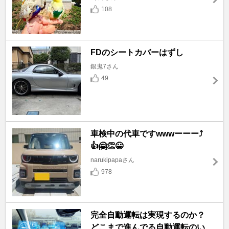
108
FDのシートカバーはずし
銀鬼7さん
49
車検中の代車ですwwwーーー⤴️
👍🤗👏😀
narukipapaさん
978
完全自動運転は実現するのか？
どこまで進んでる自動運転のい