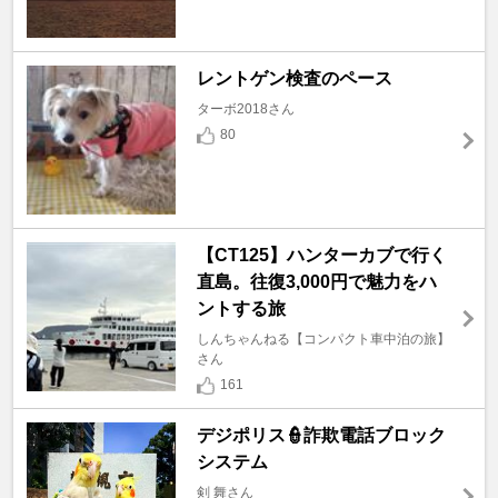
レントゲン検査のペース
ターボ2018さん
80
【CT125】ハンターカブで行く
直島。往復3,000円で魅力をハ
ントする旅
しんちゃんねる【コンパクト車中泊の旅】
さん
161
デジポリス👮詐欺電話ブロック
システム
剣 舞さん