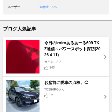
ユーザー
一時停止100%
ブログ人気記事
今日のiroiroあるあーる609 TK
Z通信～パワースポット探訪(20
26.4.11)
カピまこさん
343
お盆前に愛車の点検。😊
TOSIHIROさん
52