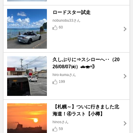
ロードスター試走
nobunobu33さん
60
久しぶりに⇒スシローへ‥（20
26/08/07㈮）🚗🍣💨
hiro-kumaさん
199
【札幌～】ついに行きました北
海道！④ラスト【小樽】
hinosさん
59