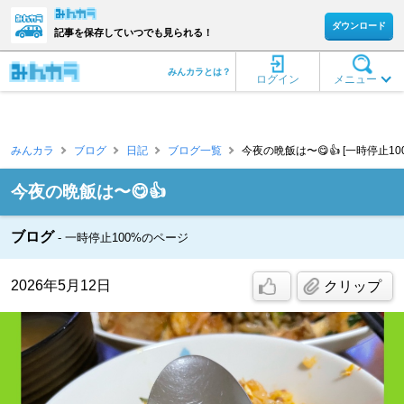
ダウンロード
記事を保存していつでも見られる！
みんカラとは？
ログイン
メニュー
みんカラ
ブログ
日記
ブログ一覧
今夜の晩飯は〜😋👍 [一時停止100
今夜の晩飯は〜😋👍
ブログ
一時停止100%のページ
2026年5月12日
クリップ