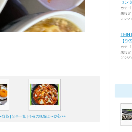
セン
カテゴ
未設定
2026/0
TEIN 
【SK5
カテゴ
未設定
2026/0
😋👍
| 記事一覧 |
今夜の晩飯は〜😋👍 >>