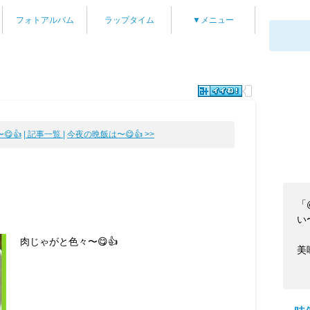
フォトアルバム
ラップタイム
▼メニュー
😋👍
| 記事一覧 |
今夜の晩飯は〜😋👍 >>
「
い〜
肉じゃがと色々〜😋👍
美