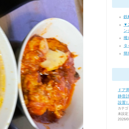
鉄粉
▼
ン
撥水
タイ
簡単
ドア
静音
設置し
カテゴ
未設定
2026/0