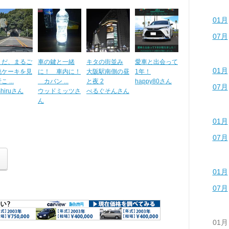
01月
07月
うだ、まるご
車の鍵と一緒
キタの街並み
愛車と出会って
01月
桃ケーキを見
に！ 車内に！
大阪駅南側の昼
1年！
 ...
カバン ...
と夜 2
happy80さん
07月
shiruさん
ウッドミッツさ
べるぐそんさん
ん
01月
07月
01月
07月
01月