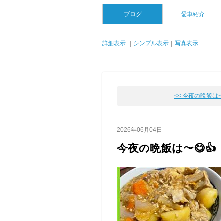
ブログ
愛車紹介
詳細表示
｜
シンプル表示
｜
写真表示
<< 今夜の晩飯は〜
2026年06月04日
今夜の晩飯は〜😋👍