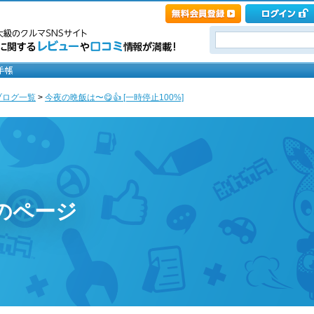
ブログ一覧
>
今夜の晩飯は〜😋👍 [一時停止100%]
%のページ