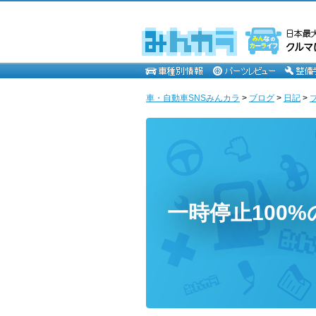
車・自動車SNSみんカラ
>
ブログ
>
日記
>
一時停止100