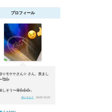
プロフィール
@☆モケケさん☆ さん、羨まし
🥰👍
味しそう〜🤩👍👍👍」
何シテル？
06/20 20:20