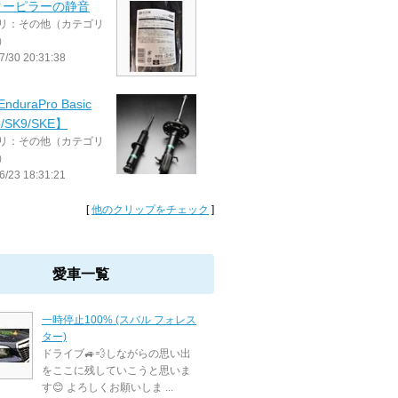
ターピラーの静音
リ：その他（カテゴリ
）
7/30 20:31:38
EnduraPro Basic
/SK9/SKE】
リ：その他（カテゴリ
）
6/23 18:31:21
[
他のクリップをチェック
]
愛車一覧
一時停止100% (スバル フォレス
ター)
ドライブ🚙💨しながらの思い出
をここに残していこうと思いま
す😊 よろしくお願いしま ...