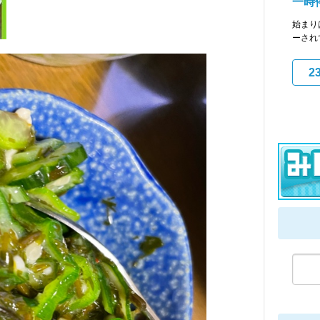
一時
始まり
ーされ
2