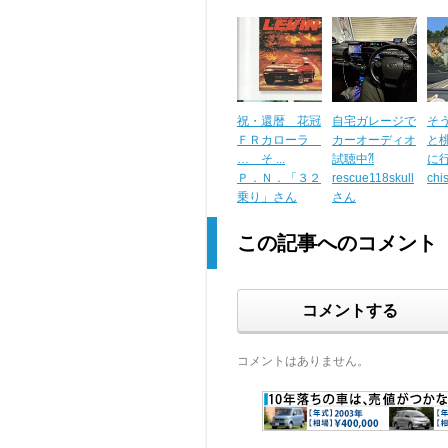
祝・還暦 花冠
自宅ガレージで
そ
ＦＲカローラ
カーオーディオ
と
… そ ...
試聴中⁈
に行こ
Ｐ．Ｎ．「３２
rescue118skull
chi
乗り」さん
さん
この記事へのコメント
コメントする
コメントはありません。