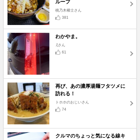
ループ
桃乃木權士さん
381
わかやま。
.ξさん
61
再び、あの濃厚湯麺フタツメに
訪れる！
トホホのおじいさん
74
クルマのちょっと気になる線キ