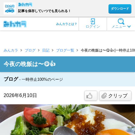
ダウンロード
記事を保存していつでも見られる！
みんカラとは？
ログイン
メニュー
みんカラ
ブログ
日記
ブログ一覧
今夜の晩飯は〜😋👍 [一時停止100
今夜の晩飯は〜😋👍
ブログ
一時停止100%のページ
2026年6月10日
クリップ