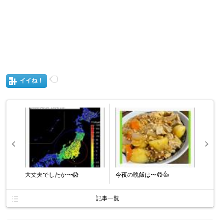
イイね！
大丈夫でしたか〜😱
今夜の晩飯は〜😋👍
記事一覧