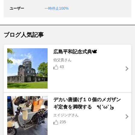
ユーザー
一時停止100%
ブログ人気記事
広島平和記念式典🕊️
伯父貴さん
43
デカい唐揚げ１０個のメガザン
ギ定食を満喫する ٩( 'ω' )و
エイジングさん
235