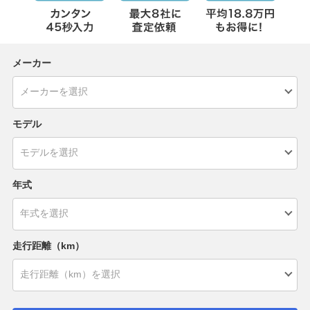
メーカー
モデル
年式
走行距離（km）