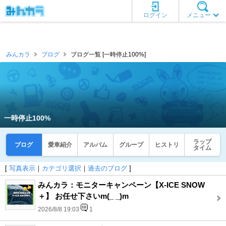
ログイン
メニュー
みんカラ
ブログ
ブログ一覧 [一時停止100%]
一時停止100%
ラップ
ブログ
愛車紹介
アルバム
グループ
ヒストリ
タイム
[
写真表示
｜
カテゴリ選択
｜
過去のブログ
]
みんカラ：モニターキャンペーン【X-ICE SNOW
＋】 お任せ下さいm(_ _)m
2026/8/8 19:03
1