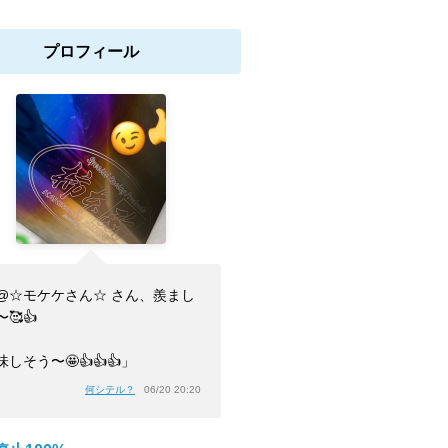
プロフィール
@☆モケケさん☆ さん、羨まし
🥰👍
味しそう〜🤩👍👍👍」
何シテル？
06/20 20:20