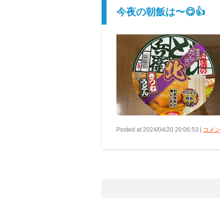
今夜の朝飯は〜😋👍
Posted at 2024/04/20 20:06:53 |
コメン