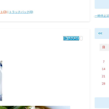
ト(3)
|
トラックバック(0)
一時停止1
<<
日
7
14
21
28