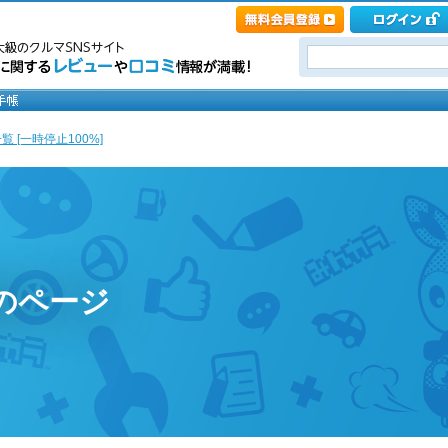
覧 [一時停止100%]
%のページ