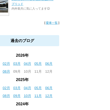
ブリッド
内外装共に気に入ってます😉
[
愛車一覧
]
過去のブログ
2026年
02月
03月
04月
05月
06月
08月
09月
10月
11月
12月
2025年
02月
03月
04月
05月
06月
08月
09月
10月
11月
12月
2024年