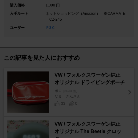
購入価格
1,000 円
入手ルート
ネットショッピング（Amazon） ※CARMATE
CZ-245
ユーザー
Ｐ3Ｃ
この記事を見た人におすすめ
VW / フォルクスワーゲン純正
オリジナル ドライビングポーチ
ポロ
[6R/6C型]
なま さんさん
33
0
VW / フォルクスワーゲン純正
オリジナル The Beetle クロッ