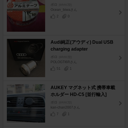
ポロ
[6R/6C型]
Ocean_biwaさん
2
0
Audi純正(アウディ) Dual USB
charging adapter
ポロ
[6R/6C型]
POLOGTI6Rさん
51
1
AUKEY マグネット式 携帯車載
ホルダー HD-C5 [並行輸入]
ポロ
[6R/6C型]
kan-chan2007さん
7
1