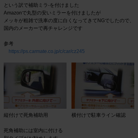
という訳で補助ミラ-を付けました
Amazonで丸型の安いミラーを付けましたが
メッキが粗雑で洗車の度に白くなってきてNGでしたので、
国内のメーカーで再チャレンジです
参考
https://ps.carmate.co.jp/c/car/cz245
縦付けで死角補助用
横付けで駐車ライン確認
死角補助には室内に付ける