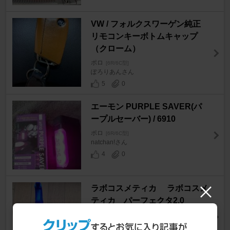
VW / フォルクスワーゲン純正
リモコンキーボトムキャップ
（クローム）
ポロ
[6R/6C型]
ぽろりあんさん
5
0
エーモン PURPLE SAVER(パ
ープルセーバー) / 6910
ポロ
[6R/6C型]
natchan!さん
4
0
ラボコスメティカ ラボコスメ
ティカ パーフェクタ2.0
ポロ
[6R/6C型]
神戸さん