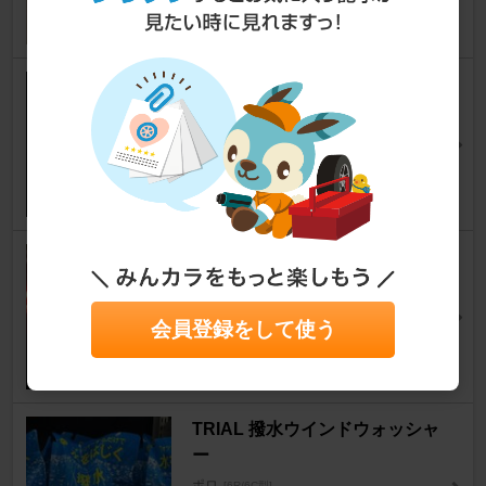
2
Ｏ．Ｘ． ルームバーナー
ポロ
[6R/6C型]
CLUB ZERO STYLEさん
0
Y!オク 無極性T10ウェッジ 側
面発光6chipSMD球
ポロ
[6R/6C型]
会員登録をして使う
センちゃん＠sonic208さん
2
TRIAL 撥水ウインドウォッシャ
ー
ポロ
[6R/6C型]