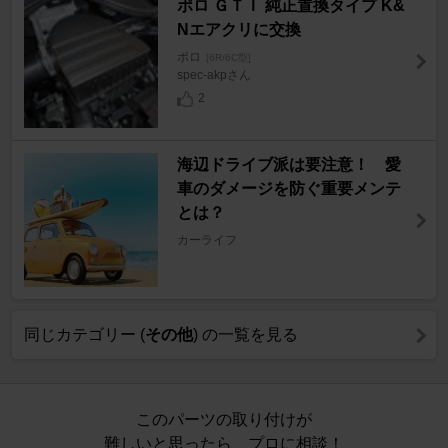
ポロ ＧＴＩ 純正置換タイプ K&
Nエアクリに交換
ポロ
[6R/6C型]
spec-akpさん
2
海辺ドライブ派は要注意！ 愛
車のダメージを防ぐ重要メンテ
とは？
カーライフ
同じカテゴリー (
その他
) の一覧を見る
このパーツの取り付けが
難しいと思ったら、プロに相談！