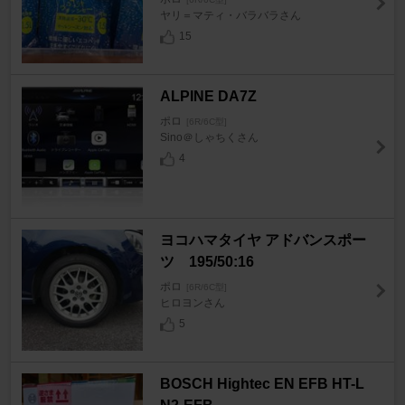
ヤリ＝マティ・バラバラさん
15
ALPINE DA7Z
ポロ
[6R/6C型]
Sino＠しゃちくさん
4
ヨコハマタイヤ アドバンスポー
ツ 195/50:16
ポロ
[6R/6C型]
ヒロヨンさん
5
BOSCH Hightec EN EFB HT-L