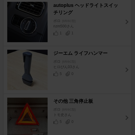
autoplus ヘッドライトスイッ
チリング
ポロ
[6R/6C型]
nzm500さん
1
1
ジーエム ライフハンマー
ポロ
[6R/6C型]
ヒロぴん03さん
5
0
その他 三角停止板
ポロ
[6R/6C型]
トモ史さん
5
0