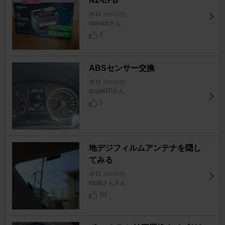
N2-EFB
ポロ
[6R/6C型]
otonasiさん
3
ABSセンサー交換
ポロ
[6R/6C型]
gogaGTIさん
5
地デジフィルムアンテナを隠し
てみる
ポロ
[6R/6C型]
mottiさんさん
10