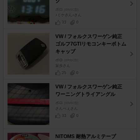
ク
ポロ
[6R/6C型]
♪ミケさん♪さん
33
0
VW / フォルクスワーゲン純正
ゴルフ7GTIリモコンキーボトム
キャップ
ポロ
[6R/6C型]
畄歩さん
25
0
VW / フォルクスワーゲン純正
ワーニングトライアングル
ポロ
[6R/6C型]
さんぺぇさん
33
0
NITOMS 耐熱アルミテープ