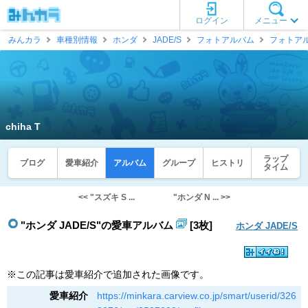
ログイン
メニュー
みんカラ
車種別情報
ホンダ
JADE/S
フォトアルバム
フォトア
chiha T
ラップ
ブログ
愛車紹介
アルバム
グループ
ヒストリ
タイム
<< "スズキ S ...
"ホンダ N ... >>
"ホンダ JADE/S"の愛車アルバム
[3枚]
ホンダ JADE/S
※この記事は愛車紹介で追加された画像です。
愛車紹介
https://minkara.carview.co.jp/smart/userid/326