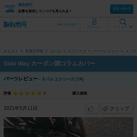
ダウンロード
記事を保存していつでも見られる！
みんカラとは？
ログイン
メニュー
みんカラ
車種別情報
スバル
エクシーガ
パーツレビュー
インテ
Side Way カーボン調コラムカバー
パーツレビュー
スバル エクシーガ [YA]
5
評価
購入価格
-
2021年5月11日
クリップ