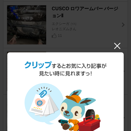
CUSCO ロワアームバー バージ
ョンⅡ
エクシーガ
[YA]
レオニズムさん
11
K&N 純正交換エアフィルター /
クリーナー
エクシーガ
[YA]
B＆W Car historyさん
23
DAVANTI DX640
エクシーガ
[YA]
やまっちゃんさん
10