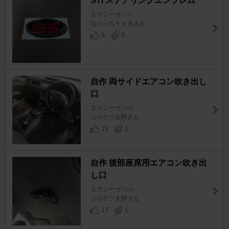
STI ステアリングエンブレム
エクシーガ
[YA]
なべっちＹＶＢさん
9
0
自作 両サイドエアコン吹き出し
口
エクシーガ
[YA]
ぷりケツ太郎さん
13
1
自作 後部座席用エアコン吹き出
し口
エクシーガ
[YA]
ぷりケツ太郎さん
17
1