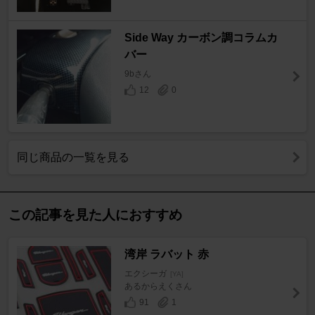
Side Way カーボン調コラムカ
バー
9bさん
12
0
同じ商品の一覧を見る
この記事を見た人におすすめ
湾岸 ラバット 赤
エクシーガ
[YA]
あるからえくさん
91
1