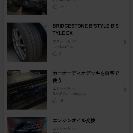
15
BRIDGESTONE B'STYLE B'S
TYLE EX
エクシーガ
[YA]
nori-kenさん
0
カーオーディオデッキを自宅で
使う
エクシーガ
[YA]
B＆W Car historyさん
46
エンジンオイル交換
エクシーガ
[YA]