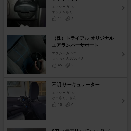
エクシーガ
[YA]
ヤッチャさん
11
2
（株）トライアル オリジナル
エアランバーサポート
エクシーガ
[YA]
つっちゃん1836さん
45
2
不明 サーキュレーター
エクシーガ
[YA]
ゆーさん。さん
15
0