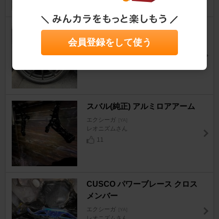
MICHELIN PRIMACY 5
会員登録をして使う
エクシーガ
[YA]
sinGさん
16
スバル(純正) アルミロアアーム
エクシーガ
[YA]
レオニズムさん
11
CUSCO パワーブレース クロス
メンバー
エクシーガ
[YA]
レオニズムさん