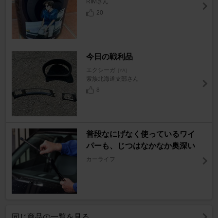
RIMさん
20
今日の戦利品
エクシーガ
[YA]
紫族北海道支部さん
8
普段なにげなく使っているワイ
パーも、じつはなかなか奥深い
カーライフ
同じ商品の一覧を見る