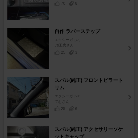
70
8
自作 ラバーステップ
エクシーガ
[YA]
J's工房さん
25
3
スバル(純正) フロントピラート
リム
エクシーガ
[YA]
てむさん
25
6
スバル(純正) アクセサリーソケ
ットキャップ