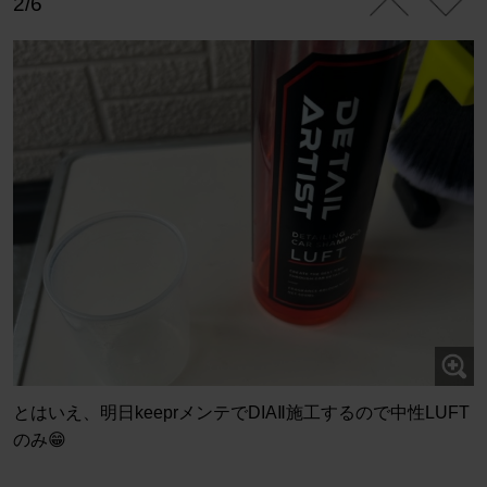
2/6
とはいえ、明日keeprメンテでDIAⅡ施工するので中性LUFT
のみ😁