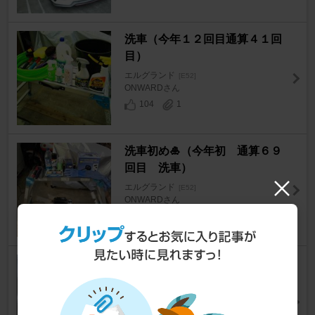
洗車（今年１２回目通算４１回
目）
エルグランド
[E52]
ONWARDさん
104
1
洗車初め🎍（今年初 通算６９
回目 洗車）
エルグランド
[E52]
ONWARDさん
120
0
スクラッチシールド（黒）を磨
いてみました（洗車編）
エルグランド
[E52]
Phantom52さん