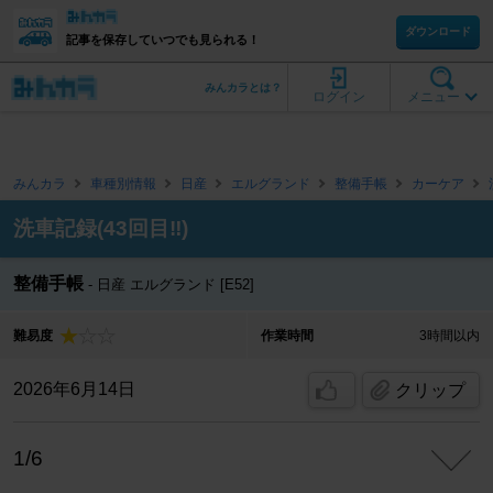
ダウンロード
記事を保存していつでも見られる！
みんカラとは？
ログイン
メニュー
みんカラ
車種別情報
日産
エルグランド
整備手帳
カーケア
洗車記録(43回目‼️)
整備手帳
日産 エルグランド [E52]
難易度
作業時間
3時間以内
2026年6月14日
クリップ
1/6