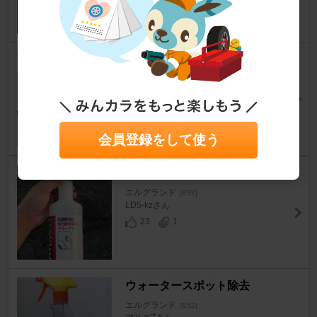
35
14
水垢取り。細部
エルグランド
[E52]
TRISE(トライス)元鹿takaさん
12
1
会員登録をして使う
3年の蓄積
エルグランド
[E52]
LD5-kzさん
23
1
ウォータースポット除去
エルグランド
[E52]