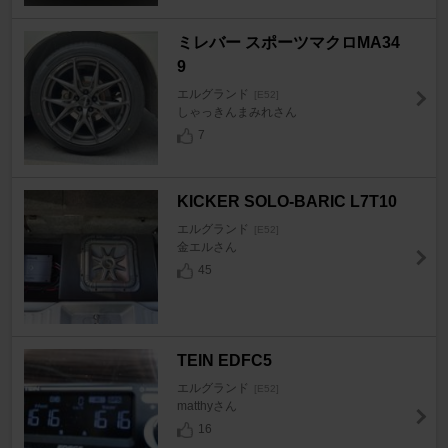
ミレバー スポーツマクロMA34
9
エルグランド
[E52]
しゃっきんまみれさん
7
KICKER SOLO-BARIC L7T10
エルグランド
[E52]
金エルさん
45
TEIN EDFC5
エルグランド
[E52]
matthyさん
16