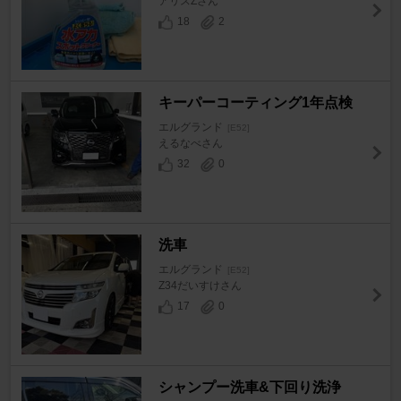
アリスZさん
18
2
キーパーコーティング1年点検
エルグランド
[E52]
えるなべさん
32
0
洗車
エルグランド
[E52]
Z34だいすけさん
17
0
シャンプー洗車&下回り洗浄