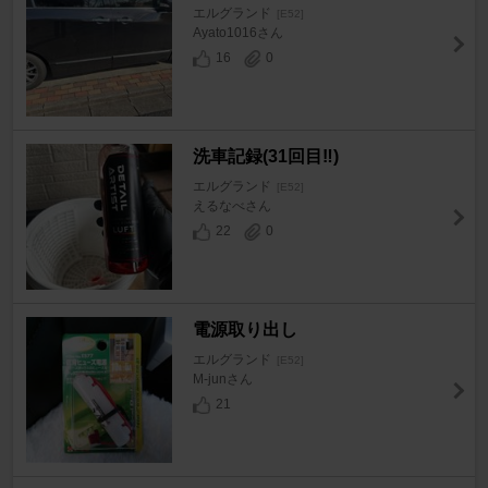
エルグランド
[E52]
Ayato1016さん
16
0
洗車記録(31回目‼️)
エルグランド
[E52]
えるなべさん
22
0
電源取り出し
エルグランド
[E52]
M-junさん
21