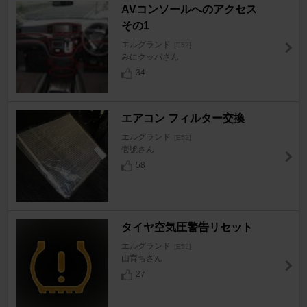
AVコンソールへのアクセス
その1
エルグランド
[E52]
みにクッパさん
34
エアコン フィルター交換
エルグランド
[E52]
壱號さん
58
タイヤ空気圧警告リセット
エルグランド
[E52]
山育ちさん
27