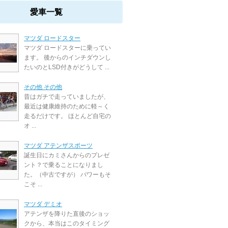
愛車一覧
マツダ ロードスター
マツダ ロードスターに乗ってい
ます。 後からのインチダウンし
たいのとLSD付きがどうして ...
その他 その他
昔はガチで走っていましたが、
最近は健康維持のために軽～く
走るだけです。 ほとんど自宅の
オ ...
マツダ アテンザスポーツ
誕生日にカミさんからのプレゼ
ント？で乗ることになりまし
た。（中古ですが） パワーもそ
こそ ...
マツダ デミオ
アテンザを降りた直後のショッ
クから、本当はこのタイミング