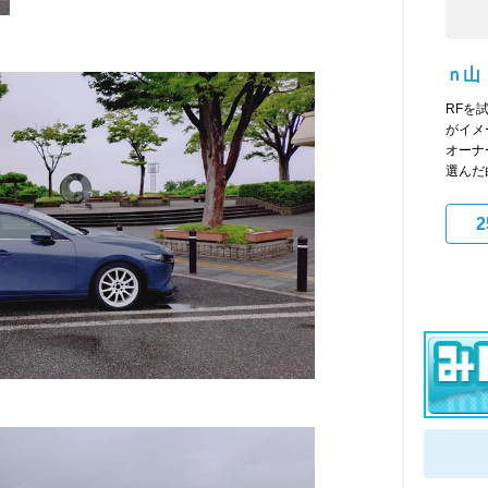
ｎ山
RFを
がイメ
オーナ
選んだ白
2