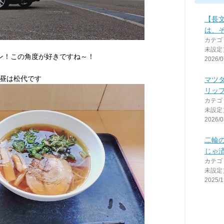
【長
は、
カテゴ
未設定
ン！この角度が好きですね～！
2026/0
昼は松代です
マツ
リッ
カテゴ
未設定
2026/0
二輪
じゃ済
カテゴ
未設定
2025/1