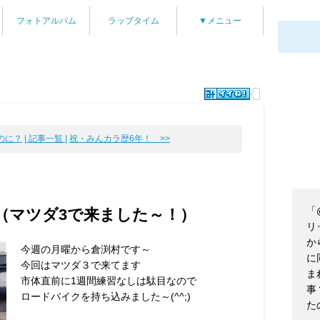
フォトアルバム
ラップタイム
▼メニュー
のに？
| 記事一覧 |
祝・みんカラ歴6年！ >>
「
（マツダ3で来ました～！）
リ
か
今週の月曜から倉渕村です～
に
今回はマツダ３で来てます
ま
市体直前に1週間練習なしは駄目なので
事
ロードバイクを持ち込みました～(^^;)
た