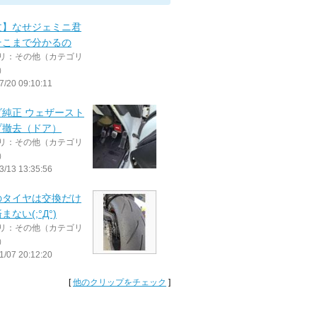
文】なせジェミニ君
そこまで分かるの
リ：その他（カテゴリ
）
7/20 09:10:11
ダ純正 ウェザースト
プ撤去（ドア）
リ：その他（カテゴリ
）
3/13 13:35:56
のタイヤは交換だけ
まない(;°Д°)
リ：その他（カテゴリ
）
1/07 20:12:20
[
他のクリップをチェック
]