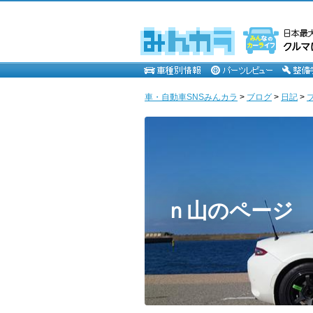
車・自動車SNSみんカラ
>
ブログ
>
日記
>
ｎ山のページ