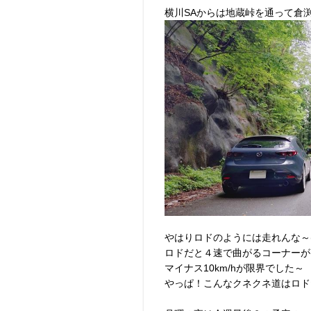
横川SAからは地蔵峠を通って倉
やはりロドのようには走れんな～(^
ロドだと４速で曲がるコーナーが
マイナス10km/hが限界でした～
やっぱ！こんなクネクネ道はロド