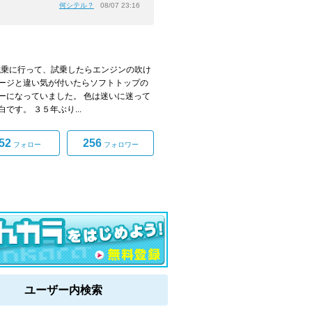
何シテル？
08/07 23:16
試乗に行って、試乗したらエンジンの吹け
ージと違い気が付いたらソフトトップの
ーになっていました。 色は迷いに迷って
です。 ３５年ぶり...
52
256
フォロー
フォロワー
ユーザー内検索