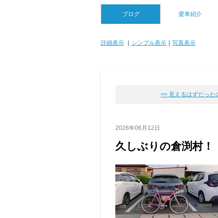
ブログ
愛車紹介
詳細表示
｜
シンプル表示
｜
写真表示
<< 見えるはずだった
2026年06月12日
久しぶりの倉渕村！