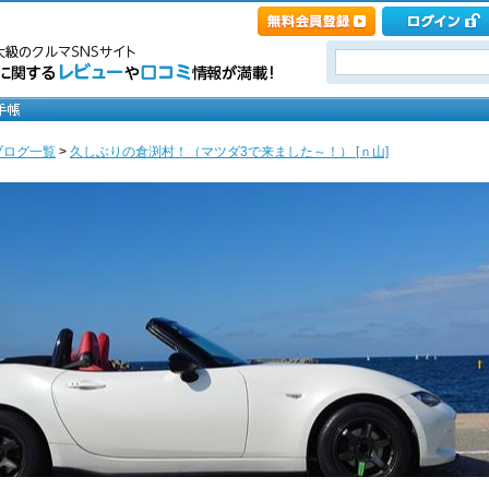
ブログ一覧
>
久しぶりの倉渕村！（マツダ3で来ました～！） [ｎ山]