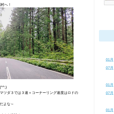
渕村へ！
01月
07月
01月
^;)
マツダ３では３速＋コーナーリング速度はロドの
07月
だよな～
01月