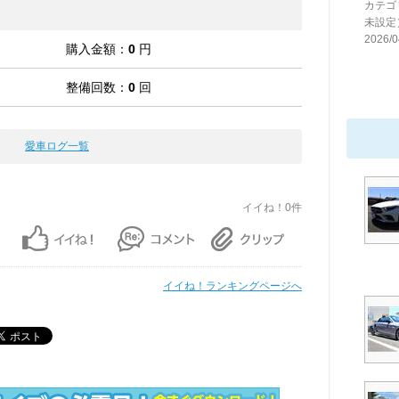
カテゴ
未設定
2026/0
購入金額：
0
円
整備回数：
0
回
愛車ログ一覧
イイね！0件
イイね！ランキングページへ