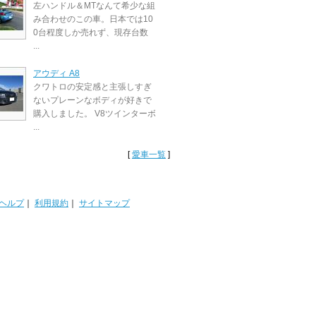
左ハンドル＆MTなんて希少な組
み合わせのこの車。日本では10
0台程度しか売れず、現存台数
...
アウディ A8
クワトロの安定感と主張しすぎ
ないプレーンなボディが好きで
購入しました。 V8ツインターボ
...
[
愛車一覧
]
ヘルプ
｜
利用規約
｜
サイトマップ