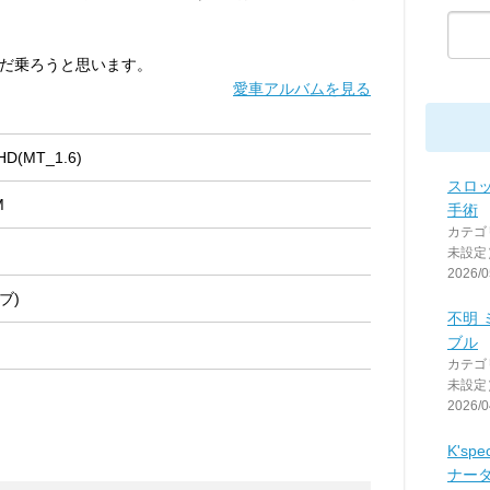
だ乗ろうと思います。
愛車アルバムを見る
(MT_1.6)
スロ
M
手術
カテゴ
未設定
2026/0
ブ)
不明 
ブル
カテゴ
未設定
2026/0
K'spe
ナー