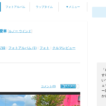
フォトアルバム
ラップタイム
▼メニュー
愛車
[
]
ルノー ウインド
記録
|
フォトアルバム (1)
|
フォト
|
クルマレビュー
「
す
い
ェ
コメント(0)
ー
か