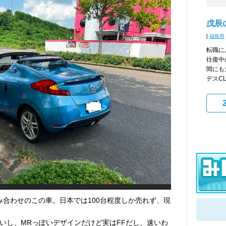
戊辰
[
福島県
転職に
往復中
間にも
デスCLS
み合わせのこの車。日本では100台程度しか売れず、現
。
いし、MRっぽいデザインだけど実はFFだし、速いわ