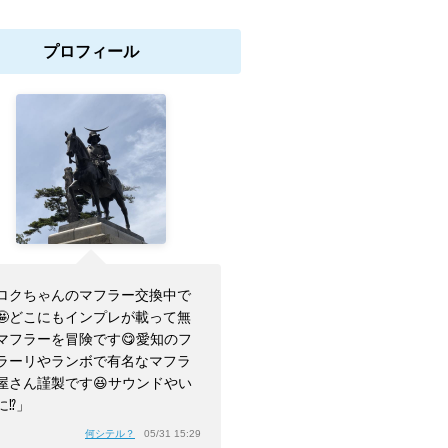
プロフィール
ロクちゃんのマフラー交換中で
🤩どこにもインプレが載って無
マフラーを冒険です😋愛知のフ
ラーリやランボで有名なマフラ
屋さん謹製です😆サウンドやい
に⁉️」
何シテル？
05/31 15:29