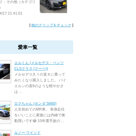
リ：その他（カテゴリ
）
4/17 21:41:01
[
他のクリップをチェック
]
愛車一覧
エルくん (メルセデス・ベンツ
CLSクラス (クーペ))
メルセデス久々の直６に乗って
みたくなり購入しました。 バイ
エルンの直6のような軽やかさ
は ...
ロクちゃん (ホンダ S660)
人生初めてのMR車。 単身赴任
をいいことに家族には内緒で衝
動買いです😂 10年選手故の ...
ルノー ウインド