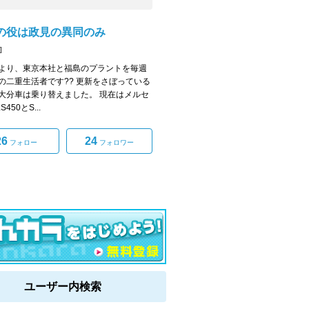
の役は政見の異同のみ
]
より、東京本社と福島のプラントを毎週
の二重生活者です?? 更新をさぼっている
大分車は乗り替えました。 現在はメルセ
450とS...
26
24
フォロー
フォロワー
ユーザー内検索