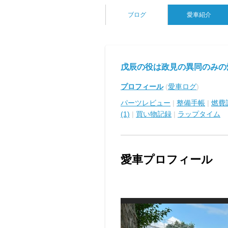
ブログ
愛車紹介
戊辰の役は政見の異同のみの
プロフィール
(
愛車ログ
)
パーツレビュー
|
整備手帳
|
燃費
(1)
|
買い物記録
|
ラップタイム
愛車プロフィール