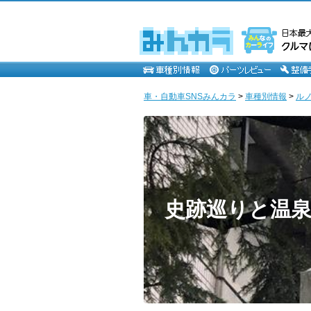
車・自動車SNSみんカラ
>
車種別情報
>
ル
史跡巡りと温