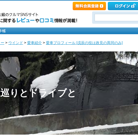
ノー
>
ウインド
>
愛車紹介
>
愛車プロフィール [戊辰の役は政見の異同のみ]
泉巡りとドライブと