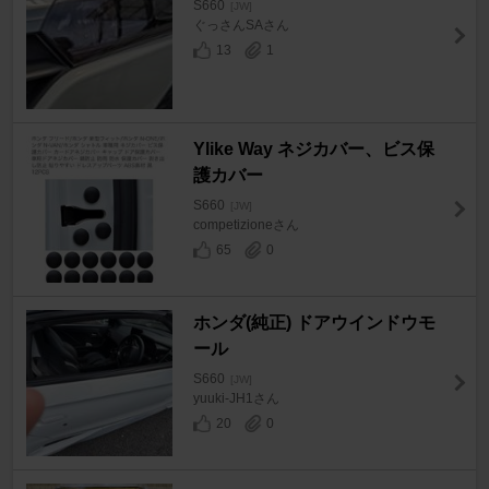
S660
[JW]
ぐっさんSAさん
13
1
Ylike Way ネジカバー、ビス保
護カバー
S660
[JW]
competizioneさん
65
0
ホンダ(純正) ドアウインドウモ
ール
S660
[JW]
yuuki-JH1さん
20
0