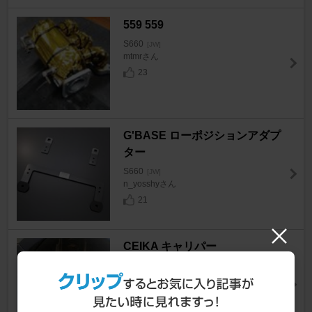
559 559
S660
[JW]
mtmrさん
23
G'BASE ローポジションアダプ
ター
S660
[JW]
n_yosshyさん
21
CEIKA キャリパー
S660
[JW]
玉藻さん
39