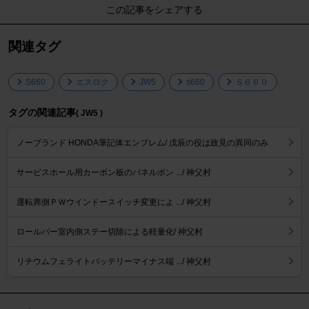
この記事をシェアする
関連タグ
S660
エスロク
JW5
s660
Ｓ６６０
タグの関連記事
( JW5 )
ノーブランド HONDA筆記体エンブレム/ 戊辰の役は政見の異同のみ
サービスホール用カーボン板のパネルボン .../ 神父村
運転席側ＰＷウインドースイッチ変更によ .../ 神父村
ロールバー室内側ステー切除による軽量化/ 神父村
リチウムフェライトバッテリーマイナス端 .../ 神父村