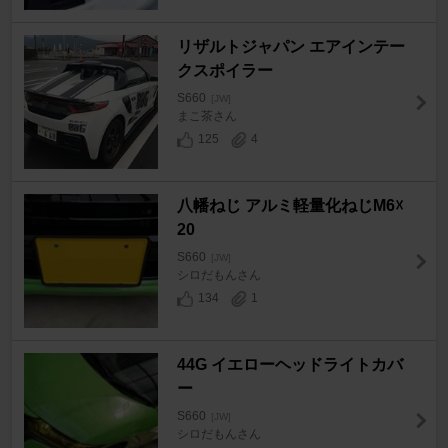
リザルトジャパン エアインテー
クスポイラー
S660
[JW]
まこ茶さん
125
4
八幡ねじ アルミ軽量化ねじM6☓
20
S660
[JW]
シロだもんさん
134
1
44G イエローヘッドライトカバ
ー
S660
[JW]
シロだもんさん