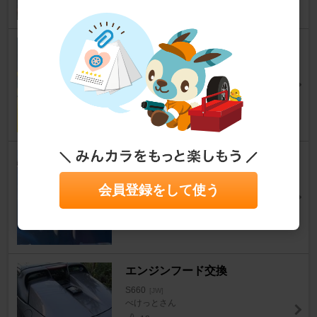
BRIDE ZETAⅣ
S660
[JW]
yujiさんさん
19
無限 カーボンルームミラーカバ
ーメンテ
会員登録をして使う
S660
[JW]
まめちょさん
14
エンジンフード交換
S660
[JW]
べけっとさん