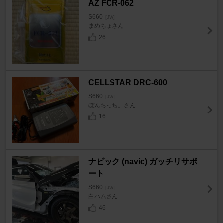
AZ FCR-062
S660
[JW]
まめちょさん
26
CELLSTAR DRC-600
S660
[JW]
ぼんちっち。さん
16
ナビック (navic) ガッチリサポ
ート
S660
[JW]
白ハムさん
46