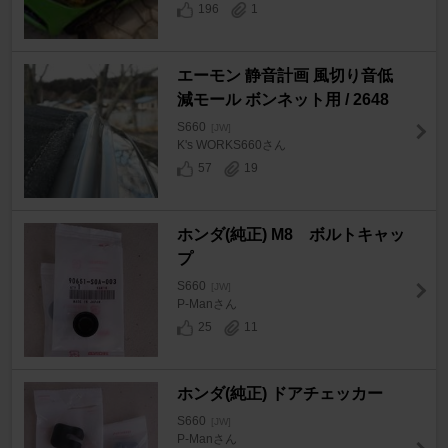
196
1
エーモン 静音計画 風切り音低
減モール ボンネット用 / 2648
S660
[JW]
K's WORKS660さん
57
19
ホンダ(純正) M8 ボルトキャッ
プ
S660
[JW]
P-Manさん
25
11
ホンダ(純正) ドアチェッカー
S660
[JW]
P-Manさん