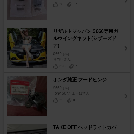
28
17
リザルトジャパン S660専用ガ
ルウイングキット(シザーズド
ア)
S660
[JW]
ヨゴレさん
326
7
ホンダ純正 フードヒンジ
S660
[JW]
Tony S07たぁーぼさん
25
0
TAKE OFF ヘッドライトカバー