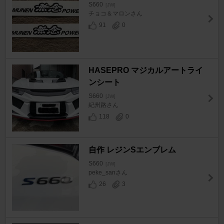
S660
[JW]
チョコ＆マロンさん
91
0
HASEPRO マジカルアートライ
ンシート
S660
[JW]
紀州路さん
118
0
自作 レジンSエンブレム
S660
[JW]
peke_sanさん
26
3