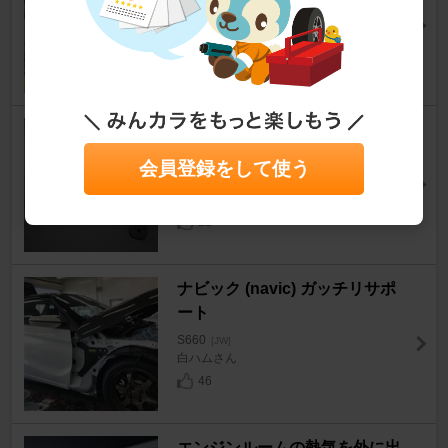
mtmrさん
24
G'BASE ローポジションアダプ
ター
会員登録をして使う
S660
[JW]
n_yosshyさん
21
ナビック (navic) ガッチリサポ
ート
S660
[JW]
白ハムさん
46
エンジンルームの熱気を外に出