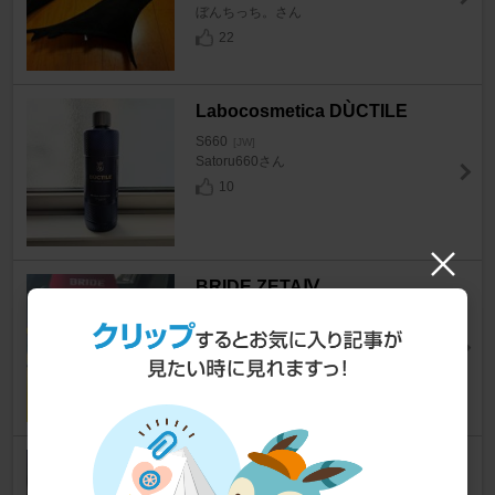
ぼんちっち。さん
22
Labocosmetica DÙCTILE
S660
[JW]
Satoru660さん
10
BRIDE ZETAⅣ
S660
[JW]
yujiさんさん
19
BRIDE ZIEG Ⅳ
S660
[JW]