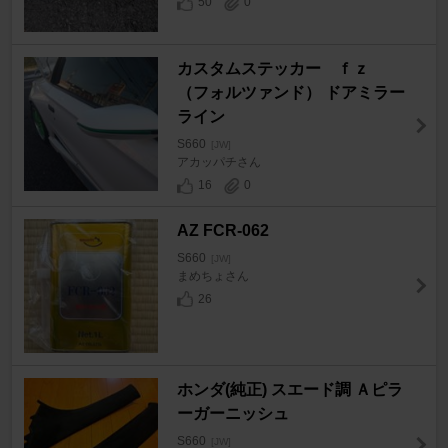
50
0
カスタムステッカー ｆｚ
（フォルツァンド） ドアミラー
ライン
S660
[JW]
アカッパチさん
16
0
AZ FCR-062
S660
[JW]
まめちょさん
26
ホンダ(純正) スエード調 Ａピラ
ーガーニッシュ
S660
[JW]