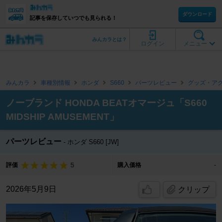
ダウンロード
記事を保存していつでも見られる！
みんカラとは？
ログイン
メニュー
みんカラ
車種別情報
ホンダ
S660
パーツレビュー
グッズ・ア
ノーブランド HONDA BEATオマージュ「S660
MIDSHIP AMUSEMENT」
パーツレビュー
ホンダ S660 [JW]
5
評価
購入価格
-
2026年5月9日
クリップ