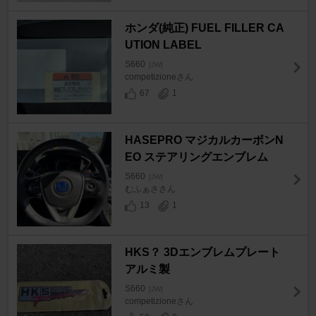
ホンダ(純正) FUEL FILLER CA
UTION LABEL
S660
[JW]
competizioneさん
67
1
HASEPRO マジカルカーボンN
EO ステアリングエンブレム
S660
[JW]
むふぁささん
13
1
HKS？ 3Dエンブレムプレート
アルミ製
S660
[JW]
competizioneさん