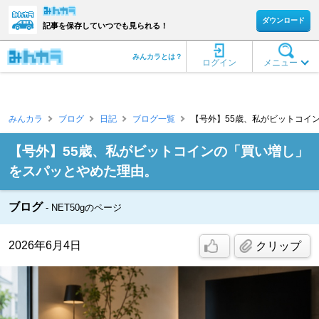
ダウンロード
記事を保存していつでも見られる！
みんカラとは？
ログイン
メニュー
みんカラ
ブログ
日記
ブログ一覧
【号外】55歳、私がビットコイ
【号外】55歳、私がビットコインの「買い増し」
をスパッとやめた理由。
ブログ
NET50gのページ
2026年6月4日
クリップ