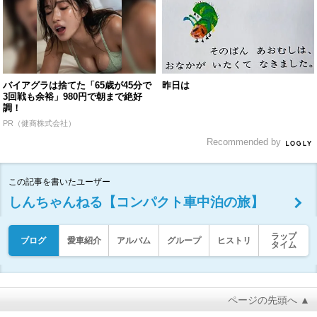
バイアグラは捨てた「65歳が45分で
昨日は
3回戦も余裕」980円で朝まで絶好
調！
PR（健商株式会社）
Recommended by
この記事を書いたユーザー
しんちゃんねる【コンパクト車中泊の旅】
ラップ
ブログ
愛車紹介
アルバム
グループ
ヒストリ
タイム
ページの先頭へ ▲