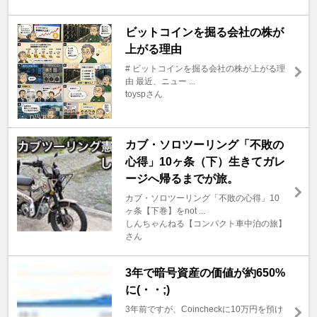
ビットコインを掘る会社の株が
上がる理由
# ビットコインを掘る会社の株が上がる理
由 最近、ニュー ...
toyspさん
カブ・ソロツーリング「不敗の
心得」10ヶ条（下）生きてガレ
ージへ帰るまでが旅。
カブ・ソロツーリング「不敗の心得」10
ヶ条【下巻】をnot ...
しんちゃんねる【コンパクト車中泊の旅】
さん
3年で暗号資産の価値が約650%
に(・・;)
3年前ですが、Coincheckに10万円を預け