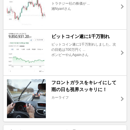
トラテジー社の株価が ...
湘Nyan!さん
ビットコイン遂に1千万割れ
ビットコイン遂に1千万割れしました。次
の目処は700万円く ...
ボンビーやんAgainさん
フロントガラスをキレイにして
雨の日も視界スッキリに！
カーライフ