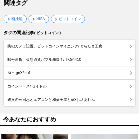
関連タグ
断捨離
NISA
ビットコイン
タグの関連記事
( ビットコイン )
防犯カメラ設置、ビットコインマイニング/ どらたま工房
暗号通貨、仮想通貨バブル崩壊？/ TKG4410
Ｍｔ.goX/ nuf
コインベース/ セイドル
親父の三回忌とエアコンと和菓子屋と草刈 .../ あれん
今あなたにおすすめ