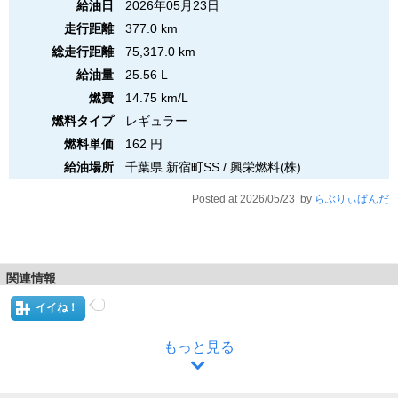
給油日
2026年05月23日
走行距離
377.0 km
総走行距離
75,317.0 km
給油量
25.56 L
燃費
14.75 km/L
燃料タイプ
レギュラー
燃料単価
162 円
給油場所
千葉県 新宿町SS / 興栄燃料(株)
Posted at 2026/05/23 by
らぶりぃぱんだ
関連情報
イイね！
もっと見る