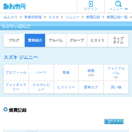
ログイン
メニュー
みんカラ
車種別情報
スズキ
ジムニー
燃費記録
燃費記録一覧
らぶりぃぱんだ
ラップ
ブログ
愛車紹介
アルバム
グループ
ヒストリ
タイム
スズキ ジムニー
フォトアル
燃費
プロフィール
パーツ
整備
バム
(13)
(1)
フォトギャラ
クルマレビ
ヒストリー
愛車ログ
買い物
リー
ュー
燃費記録