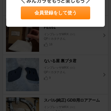
会員登録をして使う
スバル純正 燃料ポンプ 42022
FE051
インプレッサWRX
[GC]
QP☆カタナさん
16
ないる屋 裏ブタ君
インプレッサWRX
[GC]
QP☆カタナさん
9
スバル(純正) GDB用ロアアーム
インプレッサWRX
[GC]