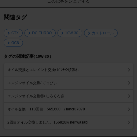
この記事をシェアする
関連タグ
GTX
DC-TURBO
10W-30
カストロール
GC8
タグの関連記事
( 10W-30 )
オイル交換とエレメント交換/ ｶﾞﾝﾁｬﾝ頑張れ
エンジンオイル交換/ てっぴぃ
エンジンオイル交換⑪/ しろくろ@
オイル交換 113回目 565,600 .../ lancru7070
2回目オイル交換しました。156828k/ neriwasabi