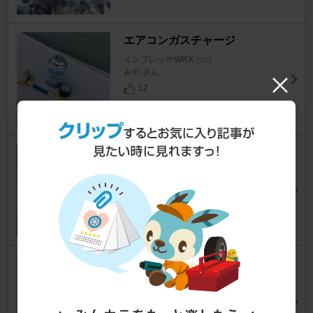
エアコンガスチャージ
インプレッサWRX
[GC]
みや.さん
12
エアクリ－ナ－交換
インプレッサWRX
[GC]
つる丸さん
10
メーターパネルのＬＥＤ化
インプレッサWRX
[GC]
マウンテンタカさん
0