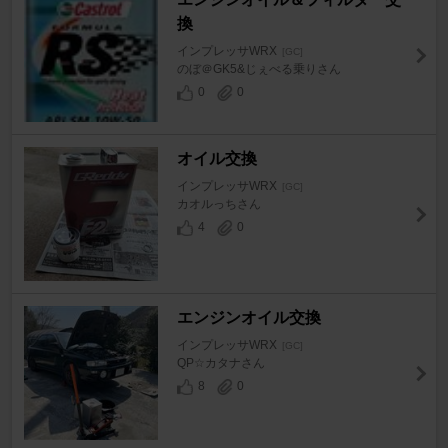
換
インプレッサWRX
[GC]
のぼ＠GK5&じぇべる乗りさん
0
0
オイル交換
インプレッサWRX
[GC]
カオルっちさん
4
0
エンジンオイル交換
インプレッサWRX
[GC]
QP☆カタナさん
8
0