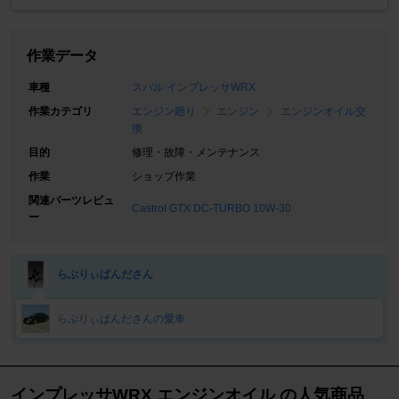
作業データ
車種
スバル インプレッサWRX
作業カテゴリ
エンジン廻り
エンジン
エンジンオイル交
換
目的
修理・故障・メンテナンス
作業
ショップ作業
関連パーツレビュ
Castrol GTX DC-TURBO 10W-30
ー
らぶりぃぱんださん
らぶりぃぱんださんの愛車
インプレッサWRX エンジンオイル の人気商品