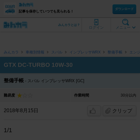
ダウンロード
記事を保存していつでも見られる！
みんカラとは？
ログイン
メニュー
みんカラ
車種別情報
スバル
インプレッサWRX
整備手帳
エン
GTX DC-TURBO 10W-30
整備手帳
スバル インプレッサWRX [GC]
難易度
作業時間
30分以内
2018年8月15日
クリップ
1/1