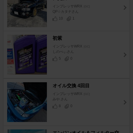
インプレッサWRX
[GC]
QP☆カタナさん
10
1
初紫
インプレッサWRX
[GC]
しのべぃさん
5
0
オイル交換 4回目
インプレッサWRX
[GC]
みや.さん
8
0
エンジンオイル＆フィルター交