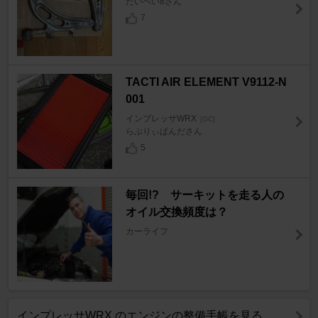
たいぺい8さん
7
TACTI AIR ELEMENT V9112-N
001
インプレッサWRX
[GC]
らぶりぃぱんださん
5
毎回!? サーキットを走る人の
オイル交換頻度は？
カーライフ
インプレッサWRX のエンジンの整備手帳を見る