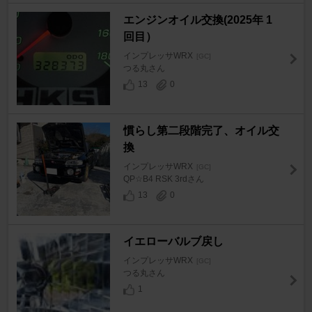
エンジンオイル交換(2025年 1
回目）
インプレッサWRX
[GC]
つる丸さん
13
0
慣らし第二段階完了、オイル交
換
インプレッサWRX
[GC]
QP☆B4 RSK 3rdさん
13
0
イエローバルブ戻し
インプレッサWRX
[GC]
つる丸さん
1