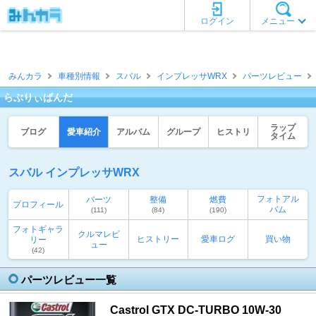
ログイン
メニュー
みんカラ
車種別情報
スバル
インプレッサWRX
パーツレビュー
らぶりぃぱんだ
ラップ
ブログ
愛車紹介
アルバム
グループ
ヒストリ
タイム
スバル インプレッサWRX
フォトアル
パーツ
整備
燃費
プロフィール
バム
(111)
(84)
(190)
フォトギャラ
クルマレビ
ヒストリー
愛車ログ
買い物
リー
ュー
(42)
パーツレビュー一覧
Castrol GTX DC-TURBO 10W-30