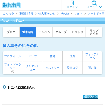
ログイン
メニュー
みんカラ
車種別情報
輸入車その他
その他
フォト
フォトギャラ
らぶりぃぱんだ
ラップ
ブログ
愛車紹介
アルバム
グループ
ヒストリ
タイム
輸入車その他 その他
フォトアル
プロフィール
パーツ
整備
燃費
バム
フォトギャラ
クルマレビ
ヒストリー
愛車ログ
買い物
リー
ュー
(3)
ミニベロ2015Ver.