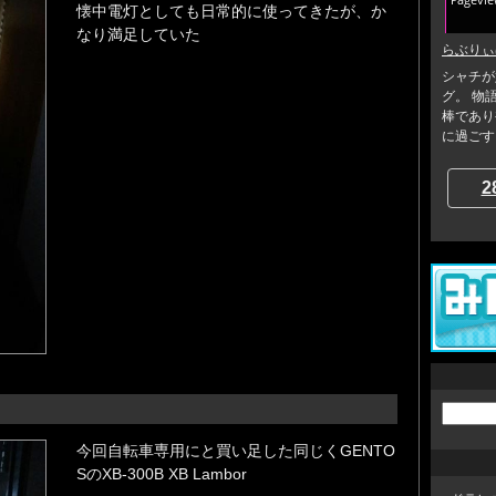
懐中電灯としても日常的に使ってきたが、か
なり満足していた
らぶりぃ
シャチが
グ。 物
棒であり
に過ごす日
2
今回自転車専用にと買い足した同じくGENTO
SのXB-300B XB Lambor