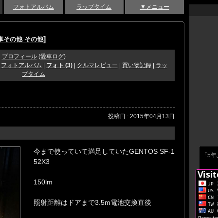
フォトアルバム
ラップタイム
▼メニュー
]
車その他 その他
プロフィール
(
愛車ログ
)
|
フォトアルバム
|
フォト (3)
|
クルマレビュー
|
買い物記録
|
ラッ
プタイム
投稿日 : 2015年04月13日
今まで使っていて満足していたGENTOS SF-1
「5
52X3
150lm
照射距離はドアまで3.5m電池交換直後