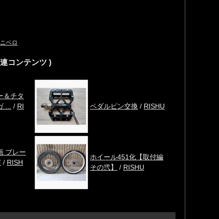
ニベロ
関連コンテンツ )
ー＆チタ
...
/
RI
ペダルピン交換
/
RISHU
画 ブレー
ホイール451化【取付編
察
/
RISH
その弐】
/
RISHU