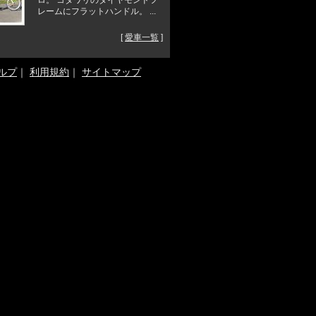
レームにフラットハンドル。 ...
[
愛車一覧
]
ルプ
｜
利用規約
｜
サイトマップ