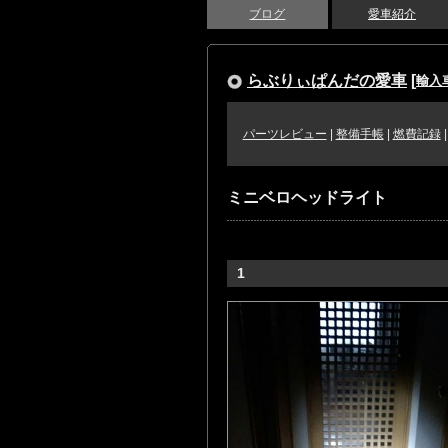
ブログ
愛車紹介
らぶりぃぱんだの愛車
[
輸入
パーツレビュー
|
整備手帳
|
燃費記録
ミニベロヘッドライト
1