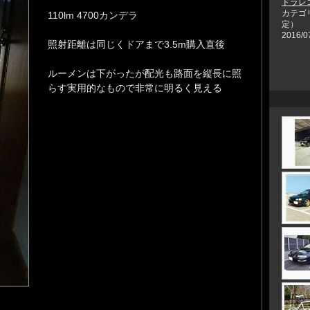
ドラレ
カテゴ
110lm 4700カンデラ
定）
2016/0
照射距離は同じくドアまで3.5m購入直後
ルーメンは下がったが配光も路面を縦長に照
らす実用的なもので非常に明るく見える