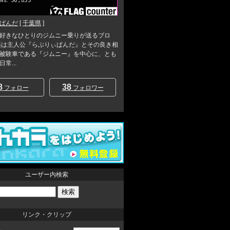
ぱんだ
[
千葉県
]
好きなひとりのジムニー乗りが送るブロ
語は主人公『らぶりぃぱんだ』とその良き相
被験車である『ジムニー』を中心に、とも
常...
8
38
フォロー
フォロワー
ユーザー内検索
リンク・クリップ