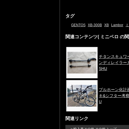
タグ
GENTOS
XB-300B
XB
Lambor
ミ
関連コンテンツ
( ミニベロ の
チタンスキュワ
ンディレイラーガ 
SHU
ブルホーン化計
キ&シフター考
U
関連リンク