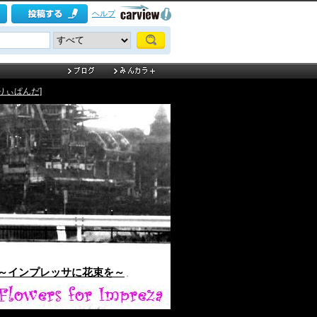
ヘルプ
りぃぱんだ]
～インプレッサに花束を～