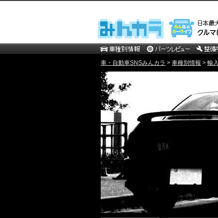
車・自動車SNSみんカラ
>
車種別情報
>
輸