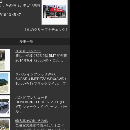
コ
リ：その他（カテゴリ未設
7/18 13:45:47
[
他のクリップをチェック
]
愛車一覧
スズキ ジムニー
新しい相棒 JB23 9型 5MT 初年度
2014年6月 72538km〜 言わ ...
スバル インプレッサWRX
SUBARU IMPREZA WRX(AWD+
Turbo+MT) ブラックマイカ。 プ
...
ホンダ プレリュード
HONDA PRELUDE Si VTEC(FF+
MT) シャーウッドグリーン・パー
ル ...
輸入車その他 その他
某激安の殿堂で購入したミニベ
ロ。 コダワリのダイヤモンドフ