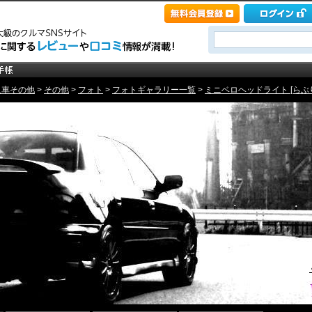
入車その他
>
その他
>
フォト
>
フォトギャラリー一覧
>
ミニベロヘッドライト [らぶ