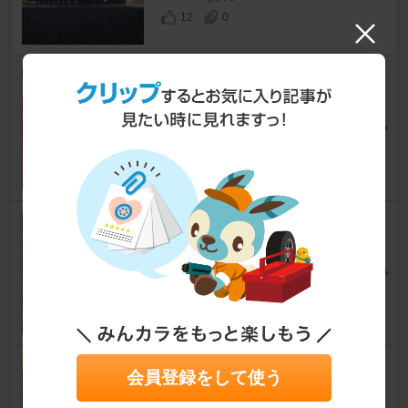
12
0
不明 ドアミラーカバー
595 （ハッチバック）
[2代目]
takujhoさん
15
ナガホリレーシング ダウンパイ
プ
595 （ハッチバック）
[2代目]
(となちょ)さん
31
AIRSPEED ドアミラーカバー
会員登録をして使う
595 （ハッチバック）
[2代目]