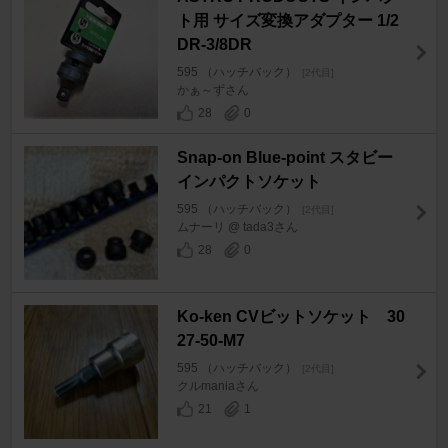
ト用 サイズ変換アダプター 1/2
DR-3/8DR
595 （ハッチバック）
[2代目]
かぁ～ずさん
28
0
Snap-on Blue-point スタビー
インパクトソケット
595 （ハッチバック）
[2代目]
ムナーリ @ tada3さん
28
0
Ko-ken CVビットソケット 30
27-50-M7
595 （ハッチバック）
[2代目]
クルmaniaさん
21
1