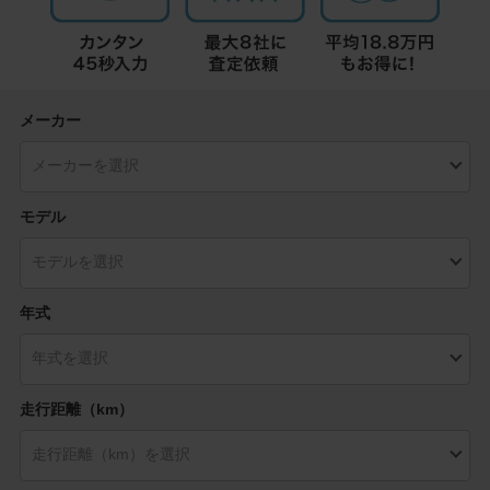
メーカー
モデル
年式
走行距離（km）