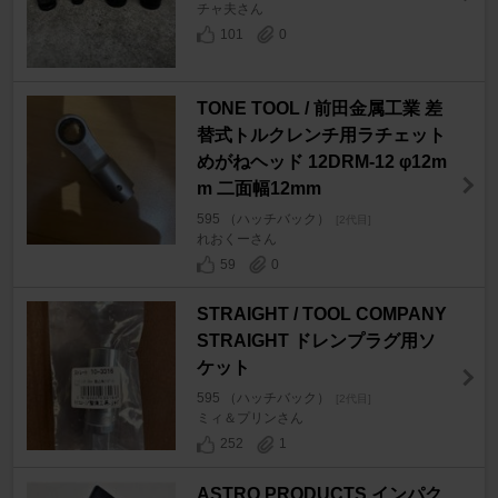
チャ夫さん
101
0
TONE TOOL / 前田金属工業 差
替式トルクレンチ用ラチェット
めがねヘッド 12DRM-12 φ12m
m 二面幅12mm
595 （ハッチバック）
[2代目]
れおくーさん
59
0
STRAIGHT / TOOL COMPANY
STRAIGHT ドレンプラグ用ソ
ケット
595 （ハッチバック）
[2代目]
ミィ＆プリンさん
252
1
ASTRO PRODUCTS インパク