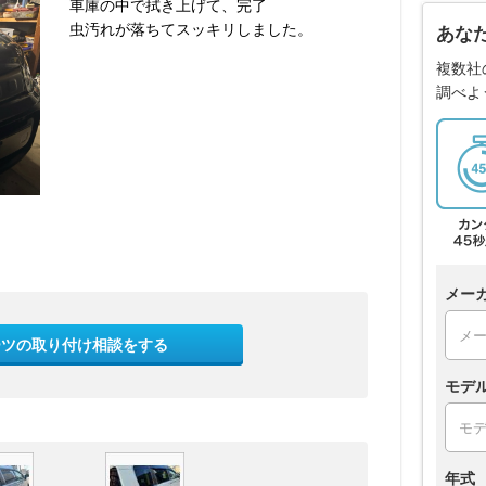
車庫の中で拭き上げて、完了
虫汚れが落ちてスッキリしました。
あな
複数社
調べよ
メー
ーツの取り付け相談をする
モデ
年式