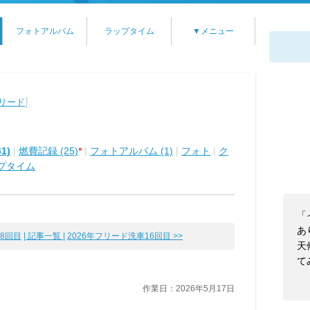
フォトアルバム
ラップタイム
▼メニュー
]
フリード
1)
|
燃費記録 (25)
*
|
フォトアルバム (1)
|
フォト
|
ク
プタイム
「
あ
18回目
| 記事一覧 |
2026年フリード洗車16回目 >>
天
て
作業日：2026年5月17日