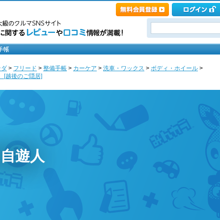
ンダ
>
フリード
>
整備手帳
>
カーケア
>
洗車・ワックス
>
ボディ・ホイール
>
 [越後のご隠居]
＠自遊人