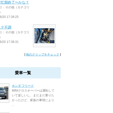
繁忙期終了〜かな？
リ：その他（カテゴリ
）
6/20 17:39:25
ステ不調
リ：その他（カテゴリ
）
6/20 17:38:31
[
他のクリップをチェック
]
愛車一覧
ホンダ フリード
MINIクロスオーバーは運転して
いて楽しいし、まだまだ乗りた
かったけど、家族の事情により
...