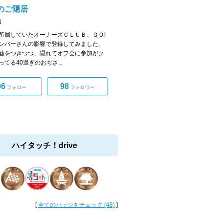
のご隠居
]
所属していたオーナーズＣＬＵＢ、ＧＯ!
ンバーさんの影響で登録してみました。
嘘をつきつつ、隠れてオフ会に参加がク
ってる40過ぎのおぢさ...
96
98
フォロー
フォロワー
ハイタッチ！drive
[
全てのバッジをチェック (48)
]