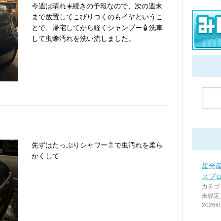
今週は晴れ☀️続きの予報なので、次の週末
まで放置してこびりつくのもイヤというこ
とで、帰宅してから軽くシャンプー🧴洗車
して虫🐝汚れを洗い流しました。
先ずはたっぷりシャワー🚿で虫汚れを柔ら
かくして
星光産
スプ
カテゴ
未設定
2026/0