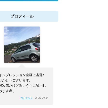
プロフィール
インプレッション企画に当選❗️
りがとうございます。
候次第だけど近いうちに試用し
みます😊」
何シテル？
06/23 20:24