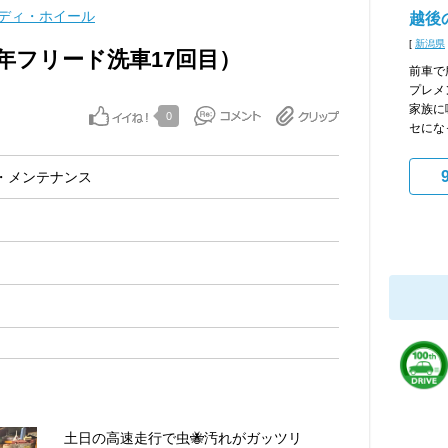
ディ・ホイール
越後
[
新潟県
6年フリード洗車17回目）
前車で
プレメ
家族に
0
セにな
・メンテナンス
土日の高速走行で虫🐝汚れがガッツリ