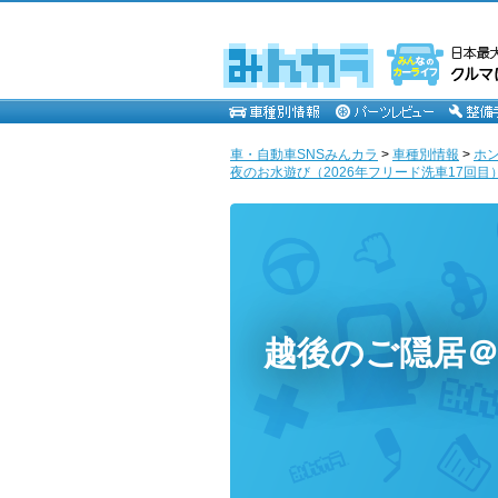
車・自動車SNSみんカラ
>
車種別情報
>
ホ
夜のお水遊び（2026年フリード洗車17回目）
越後のご隠居