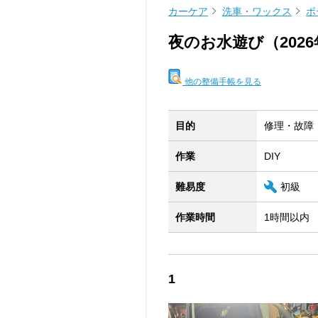
カーケア
洗車・ワックス
ボ
夜のお水遊び（202
他の整備手帳を見る
目的
修理・故障
作業
DIY
難易度
初級
作業時間
1時間以内
1