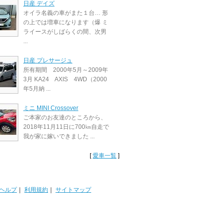
日産 デイズ
オイラ名義の車がまた１台… 形
の上では増車になります（爆 ミ
ライースがしばらくの間、次男
...
日産 プレサージュ
所有期間 2000年5月～2009年
3月 KA24 AXIS 4WD（2000
年5月納 ...
ミニ MINI Crossover
ご本家のお友達のところから、
2018年11月11日に700㎞自走で
我が家に嫁いできました ...
[
愛車一覧
]
ヘルプ
｜
利用規約
｜
サイトマップ