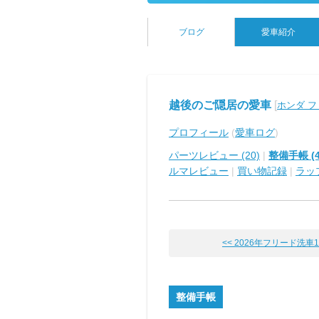
ブログ
愛車紹介
越後のご隠居の愛車
[
ホンダ 
プロフィール
(
愛車ログ
)
パーツレビュー (20)
|
整備手帳 (4
ルマレビュー
|
買い物記録
|
ラッ
<< 2026年フリード洗車
整備手帳