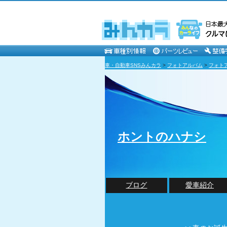
車・自動車SNSみんカラ
>
フォトアルバム
>
フォト
ホントのハナシ
ブログ
愛車紹介