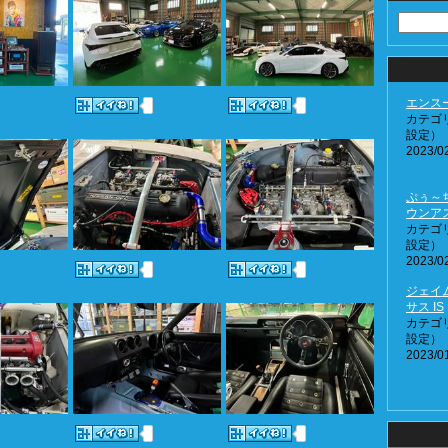
エンス
カテゴ
設定）
2023/02
ぷぅ～
ウンア
カテゴ
設定）
2023/02
ジェイ
サス IS
カテゴ
設定）
2023/01