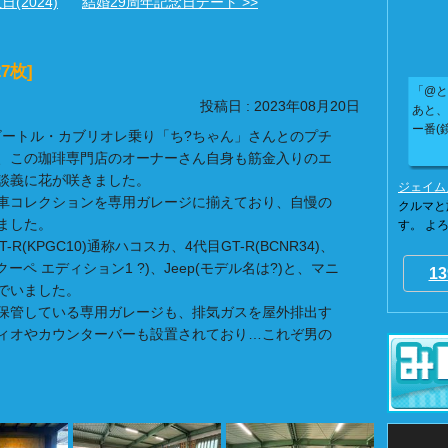
(2024)
結婚29周年記念日デート >>
27枚]
「@と
投稿日 : 2023年08月20日
あと、
ー番(
、VWビートル・カブリオレ乗り「ち?ちゃん」さんとのプチ
、この珈琲専門店のオーナーさん自身も筋金入りのエ
談義に花が咲きました。
ジェイム
車コレクションを専用ガレージに揃えており、自慢の
クルマと
ました。
す。 よ
R(KPGC10)通称ハコスカ、4代目GT-R(BCNR34)、
ICクーペ エディション1 ?)、Jeep(モデル名は?)と、マニ
13
でいました。
保管している専用ガレージも、排気ガスを屋外排出す
ィオやカウンターバーも設置されており…これぞ男の