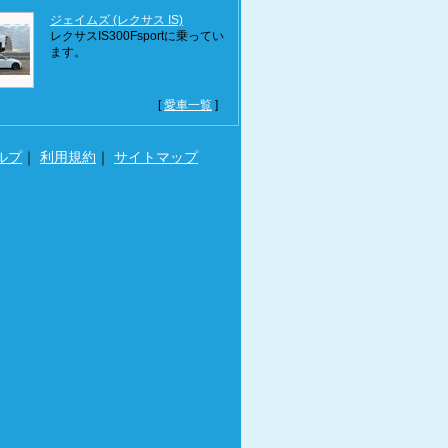
ジェイムズ (レクサス IS)
レクサスIS300Fsportに乗ってい
ます。
[
愛車一覧
]
ルプ
｜
利用規約
｜
サイトマップ