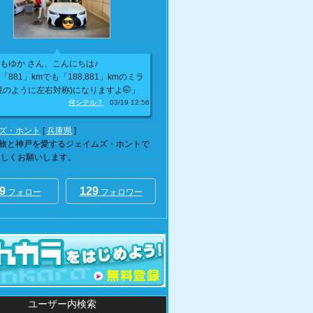
もゆか さん、こんにちは♪
「881」kmでも「188,881」kmのミラ
鏡のように左右対称)になりますよ🤭」
何シテル？
03/19 12:56
ズ・ホント
[
兵庫県
]
旅と神戸を愛するジェイムズ・ホントで
ろしくお願いします。
9
129
フォロー
フォロワー
ユーザー内検索