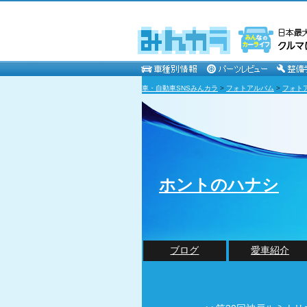
車・自動車SNSみんカラ
>
フォトアルバム
>
フォト
ホントのハナシ
ブログ
愛車紹介