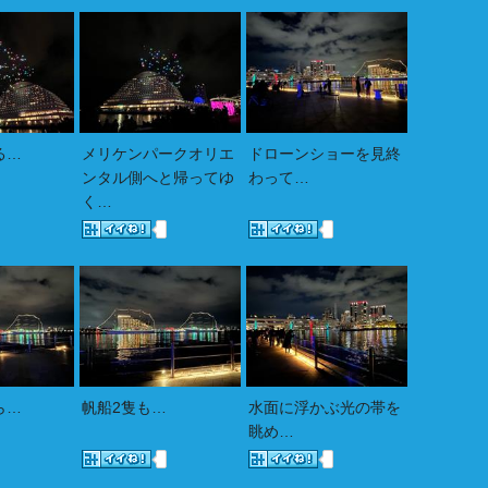
る…
メリケンパークオリエ
ドローンショーを見終
ンタル側へと帰ってゆ
わって…
く…
ら…
帆船2隻も…
水面に浮かぶ光の帯を
眺め…