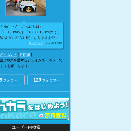
もゆか さん、こんにちは♪
「881」kmでも「188,881」kmのミラ
鏡のように左右対称)になりますよ🤭」
何シテル？
03/19 12:56
ズ・ホント
[
兵庫県
]
旅と神戸を愛するジェイムズ・ホントで
ろしくお願いします。
9
129
フォロー
フォロワー
ユーザー内検索