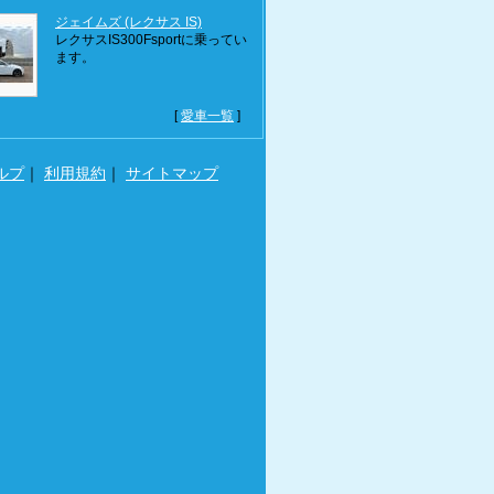
ジェイムズ (レクサス IS)
レクサスIS300Fsportに乗ってい
ます。
[
愛車一覧
]
ルプ
｜
利用規約
｜
サイトマップ