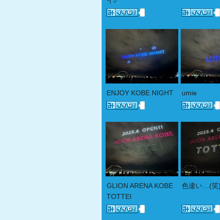
イ♪
ENJOY KOBE NIGHT
umie
GLION ARENA KOBE
色違い…(笑
TOTTEI