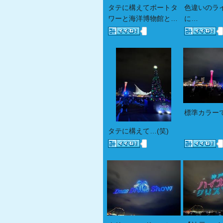
タテに構えてポートタ
色違いのラ
ワーと海洋博物館と…
に…
標準カラー
タテに構えて…(笑)