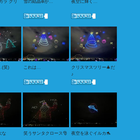
カラ クリ
雪の結晶❄️が…
夜空に輝く…
(笑)
これは…
クリスマスツリー🎄だ
♪
大な
笑うサンタクロース🎅
夜空を泳ぐイルカ🐬