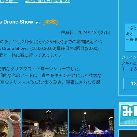
旧居 ...
妻のお誕生日(2024) >>
s Drone Show
[43枚]
「@と
投稿日 : 2024年12月27日
あと、
ー番(
マスの夜、12月21日(土)から25日(水)までの期間限定イベ
 Drone Show」(18:00,20:00)最終日の2回目(20:00)
妻と一緒に観に行って来ました♪
ジェイム
クルマと
幻想的なクリスマス・ドローンショーでした。
す。 よ
想的な光のアートは、夜空をキャンパスにした壮大な
特別なクリスマス”の思い出を刻み、聖夜にさらなる感
13