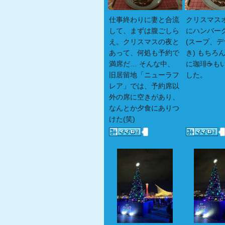
仕事終わりに妻と合流
クリスマス
して、まずは腹ごしら
にハンバー
え。クリスマスの夜と
(スープ、
あって、何処も予約で
き) もちろ
満席だ… そんな中、
に珈琲☕️も
旧居留地「ニューラフ
した。
レア」では、予約席以
外の席に空きがあり、
なんとか夕食にありつ
けた(笑)