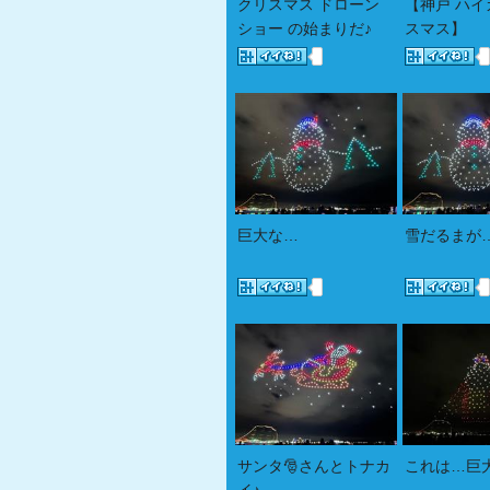
クリスマス ドローン
【神戸 ハイ
ショー の始まりだ♪
スマス】
巨大な…
雪だるまが…
サンタ🎅さんとトナカ
これは…巨