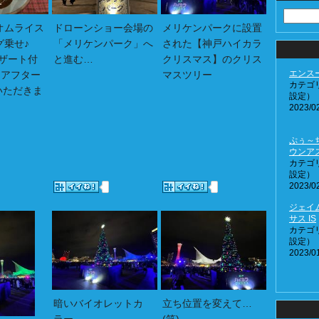
オムライス
ドローンショー会場の
メリケンパークに設置
グ乗せ♪
「メリケンパーク」へ
された【神戸ハイカラ
デザート付
と進む…
クリスマス】のクリス
エンス
んアフター
マスツリー
カテゴ
いただきま
設定）
2023/02
ぷぅ～
ウンア
カテゴ
設定）
2023/02
ジェイ
サス IS
カテゴ
設定）
2023/01
暗いバイオレットカ
立ち位置を変えて…