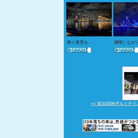
輝く夜景を…
満喫しなが
<< 第30回神戸ルミナリエ(
イイね！0件