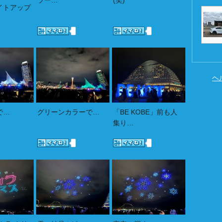
ラー…
(笑)
イトアップ
ヘ
で…
グリーンカラーで…
「BE KOBE」前も人
集り…