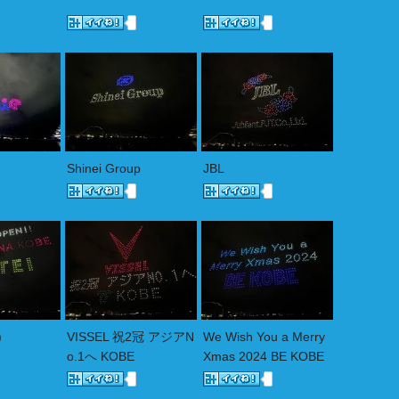
Shinei Group
JBL
)
VISSEL 祝2冠 アジアN
We Wish You a Merry
o.1へ KOBE
Xmas 2024 BE KOBE