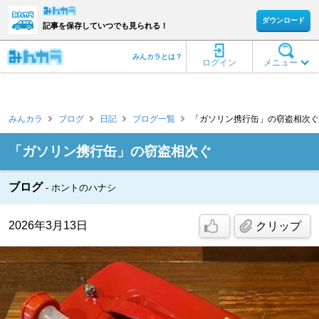
ダウンロード
記事を保存していつでも見られる！
みんカラとは？
ログイン
メニュー
みんカラ
ブログ
日記
ブログ一覧
「ガソリン携行缶」の窃盗相次ぐ 
「ガソリン携行缶」の窃盗相次ぐ
ブログ
ホントのハナシ
2026年3月13日
クリップ