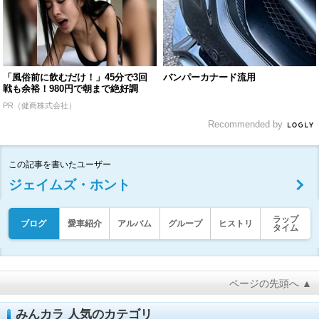
「風俗前に飲むだけ！」45分で3回
バンパーカナード流用
戦も余裕！980円で朝まで絶好調
PR（健商株式会社）
Recommended by
この記事を書いたユーザー
ジェイムズ・ホント
ラップ
ブログ
愛車紹介
アルバム
グループ
ヒストリ
タイム
ページの先頭へ ▲
みんカラ 人気のカテゴリ