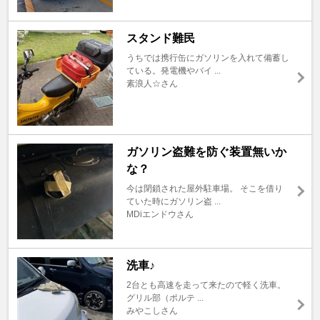
スタンド難民
うちでは携行缶にガソリンを入れて備蓄し
ている。発電機やバイ ...
素浪人☆さん
ガソリン盗難を防ぐ装置無いか
な？
今は閉鎖された屋外駐車場。 そこを借り
ていた時にガソリン盗 ...
MDiエンドウさん
洗車♪
2台とも高速を走って来たので軽く洗車。
グリル部（ポルテ ...
みやこしさん