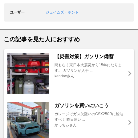
ユーザー
ジェイムズ・ホント
この記事を見た人におすすめ
【災害対策】ガソリン備蓄
間もなく東日本大震災から15年になりま
す。 ガソリンが入手 ...
kendaxさん
ガソリンを買いにいこう
ガレージでガス欠疑いのGSX250Rに給油
すべく 昨日届い ...
かっちぃさん