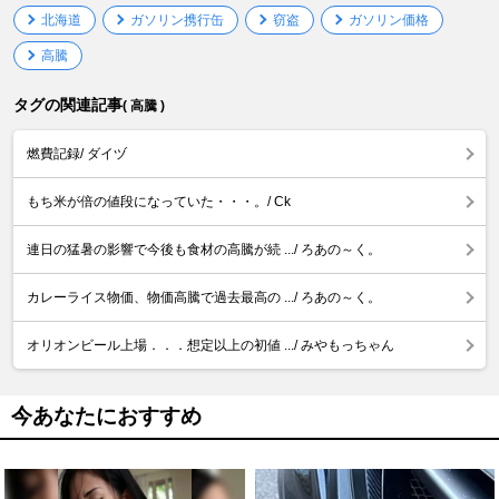
北海道
ガソリン携行缶
窃盗
ガソリン価格
高騰
タグの関連記事
( 高騰 )
燃費記録/ ダイヅ
もち米が倍の値段になっていた・・・。/ Ck
連日の猛暑の影響で今後も食材の高騰が続 .../ ろあの～く。
カレーライス物価、物価高騰で過去最高の .../ ろあの～く。
オリオンビール上場．．．想定以上の初値 .../ みやもっちゃん
今あなたにおすすめ