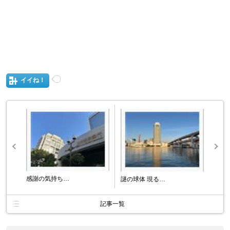
イイね！
感謝の気持ち…
謎の球体 現る…
記事一覧