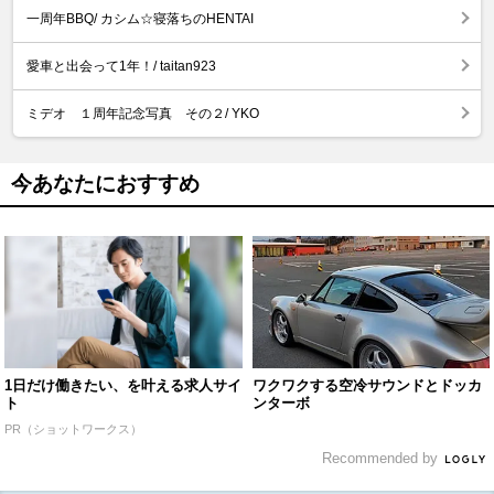
一周年BBQ/ カシム☆寝落ちのHENTAI
愛車と出会って1年！/ taitan923
ミデオ １周年記念写真 その２/ YKO
今あなたにおすすめ
1日だけ働きたい、を叶える求人サイ
ワクワクする空冷サウンドとドッカ
ト
ンターボ
PR（ショットワークス）
Recommended by