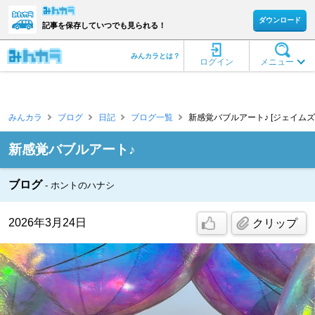
ダウンロード
記事を保存していつでも見られる！
みんカラとは？
ログイン
メニュー
みんカラ
ブログ
日記
ブログ一覧
新感覚バブルアート♪ [ジェイムズ
新感覚バブルアート♪
ブログ
ホントのハナシ
2026年3月24日
クリップ