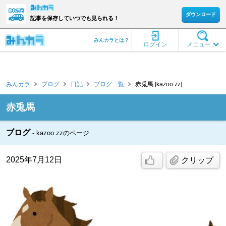
ダウンロード
記事を保存していつでも見られる！
みんカラとは？
ログイン
メニュー
みんカラ
ブログ
日記
ブログ一覧
赤兎馬 [kazoo zz]
赤兎馬
ブログ
kazoo zzのページ
2025年7月12日
クリップ