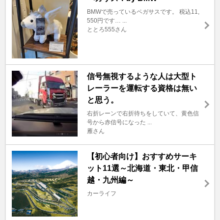
BMWで売っているペガサスです。 税込11,
550円です… ...
ととろ555さん
信号無視するような人は大型ト
レーラーを運転する資格は無い
と思う。
右折レーンで右折待ちをしていて、黄色信
号から赤信号になった ...
雁さん
【初心者向け】おすすめサーキ
ット11選～北海道・東北・甲信
越・九州編～
カーライフ