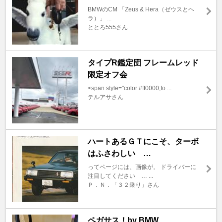
BMWのCM 「Zeus & Hera（ゼウスとヘ
ラ）」 ...
ととろ555さん
タイプR鑑定団 フレームレッド
限定オフ会
<span style="color:#ff0000;fo ...
テルアサさん
ハートあるＧＴにこそ、ターボ
はふさわしい …
ってページには、画像が。 ドライバーに
注目してください … ...
Ｐ．Ｎ．「３２乗り」さん
ペガサス！by BMW