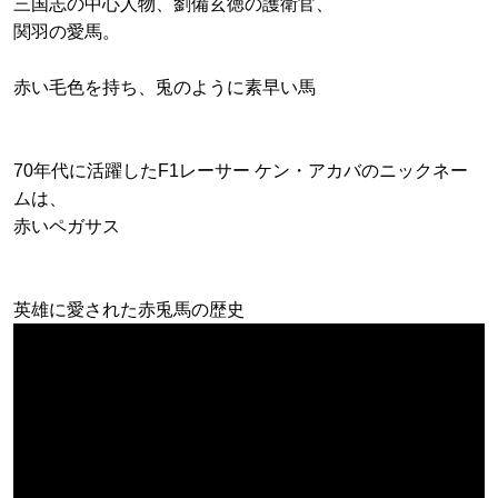
三国志の中心人物、劉備玄徳の護衛官、
関羽の愛馬。
赤い毛色を持ち、兎のように素早い馬
70年代に活躍したF1レーサー ケン・アカバのニックネー
ムは、
赤いペガサス
英雄に愛された赤兎馬の歴史