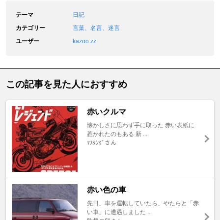
テーマ
日記
カテゴリー
言葉、名言、迷言
ユーザー
kazoo zz
この記事を見た人におすすめ
赤いクルマ
懐かしさに思わず手に取った 赤い表紙に
惹かれたのもある 新 ...
ﾏｽﾀﾝｸﾞさん
赤い色の車
先日、車を運転していたら、やたらと「赤
い車」に遭遇しました ...