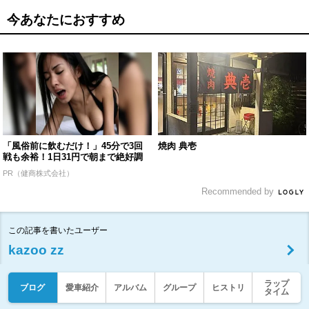
今あなたにおすすめ
「風俗前に飲むだけ！」45分で3回
焼肉 典壱
戦も余裕！1日31円で朝まで絶好調
PR（健商株式会社）
Recommended by
この記事を書いたユーザー
kazoo zz
ラップ
ブログ
愛車紹介
アルバム
グループ
ヒストリ
タイム