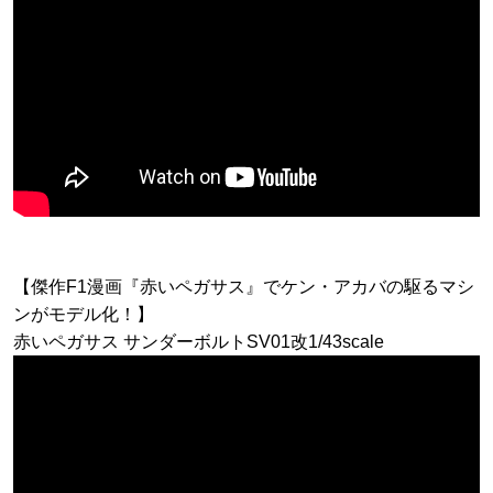
【傑作F1漫画『赤いペガサス』でケン・アカバの駆るマシ
ンがモデル化！】
赤いペガサス サンダーボルトSV01改1/43scale