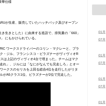
豪華仕様
UBARUが生産、販売していたハッチバック及びオープン
01月
、生き生きとした）に由来する造語で、排気量の「660」
 0」 にもかけられている。
07月
WRC ワークスドライバーのコリン・マクレーと、プラ
ク・ジル、フランシスコ・ビラズナーがヴィヴィオR
01月
クラスは上記のヴィヴィオ4台で埋まった。チームはマク
07月
走れ」、ジルには「なにがなんでも完走しろ」とオー
ワークスのセリカを上回る総合4位を走行したがリタ
ルがA5クラス1位、ビラズナーが2位で完走した。
01月
07月
01月