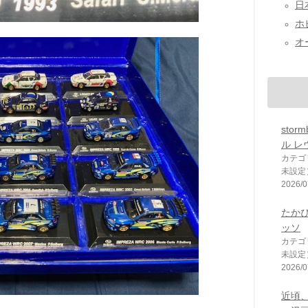
日本
ホビ
オー
stor
ル レ
カテゴ
未設定
2026/0
たか
ッソ
カテゴ
未設定
2026/0
近頃