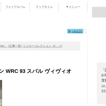
フォトアルバム
ラップタイム
▼メニュー
r ...
| 記事一覧 |
ミニカーコレクション ホ ... >>
「
WRC 93 スバル ヴィヴィオ
(i
交
co
84