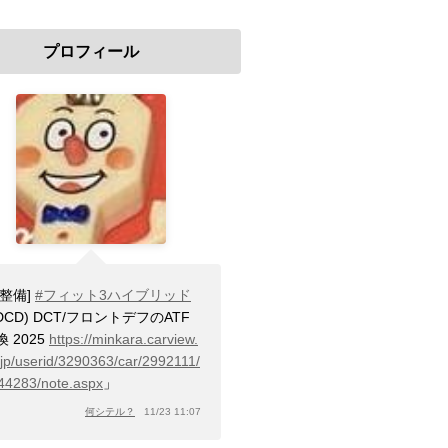
プロフィール
[整備]
#フィット3ハイブリッド
-DCD) DCT/フロントデフのATF
換 2025
https://minkara.carview.
.jp/userid/3290363/car/2992111/
44283/note.aspx
」
何シテル？
11/23 11:07