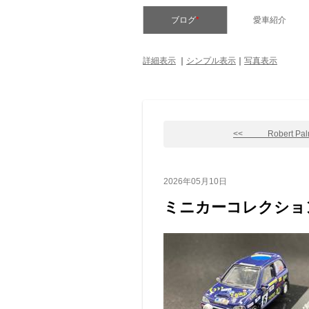
ブログ
*
愛車紹介
詳細表示
｜
シンプル表示
｜
写真表示
<< Robert Palme
2026年05月10日
ミニカーコレクション 