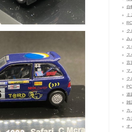
自転
ミニ
RC
クル
みん
スキ
スバ
言
マメ
ク
PC
道路
雑談
カメ
カシ
オメ