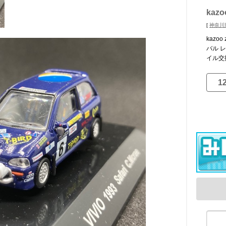
kazo
[
神奈川
kazo
バル 
イル交
1