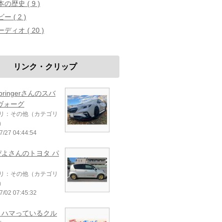
の歴史 ( 9 )
ー ( 2 )
ディオ ( 20 )
リンク・クリップ
mbringerさんのスバ
ヴォーグ
リ：その他（カテゴリ
）
7/27 04:44:54
ぴよさんのトヨタ パ
リ：その他（カテゴリ
）
7/02 07:45:32
、ハマっているクル