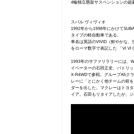
4輪独立懸架サスペンションの超
スバル ヴィヴィオ
1992年から1998年にかけてS
タイプの軽自動車である。
車名は英語のVIVID（鮮やかな
をローマ数字で表記した 「VI VI
1993年のサファリラリーには、
イベーターの石田正史、パトリッ
X-R4WDで参戦。グループA5
レーに「とにかく他チームの前を
ダーを出した。マクレーはトヨタ
イア。石田もリタイアしたが、ジ