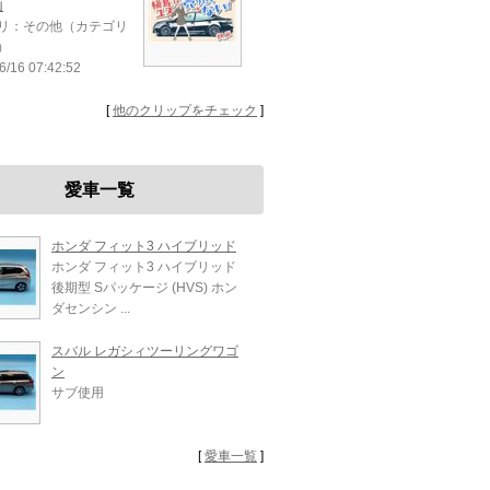
画
リ：その他（カテゴリ
）
6/16 07:42:52
[
他のクリップをチェック
]
愛車一覧
ホンダ フィット3 ハイブリッド
ホンダ フィット3 ハイブリッド
後期型 Sパッケージ (HVS) ホン
ダセンシン ...
スバル レガシィツーリングワゴ
ン
サブ使用
[
愛車一覧
]