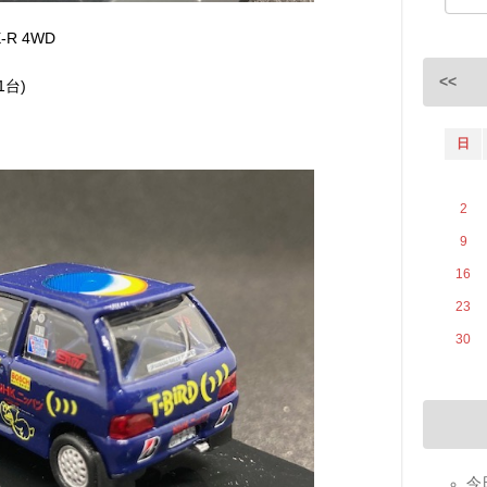
-R 4WD
<<
1台)
日
2
9
16
23
30
今日