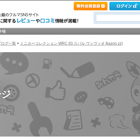
ブログ一覧
>
ミニカーコレクション WRC 93 スバル ヴィヴィオ [kazoo zz]
ージ