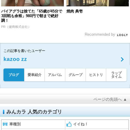
バイアグラは捨てた「65歳が45分で
焼肉 典壱
3回戦も余裕」980円で朝まで絶好
調！
PR（健商株式会社）
Recommended by
この記事を書いたユーザー
kazoo zz
ラップ
ブログ
愛車紹介
アルバム
グループ
ヒストリ
タイム
ページの先頭へ ▲
みんカラ 人気のカテゴリ
車種別
イイね！