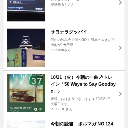
安良華るとさん
サヨナラグッバイ
何かの飲み会で街へGO！ 熊本＝大きな市
街地が1カ所限 ...
onimasaさん
10/21（火）今朝の一曲🎶トレ
イン「50 Ways to Say Goodby
e」♪
皆様、おはようございます☀️ 10月21日、
火曜日です。 ...
P・BLUEさん
今朝の読書 ポルマガ NO.124