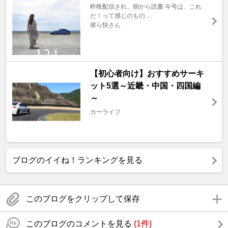
昨晩配信され、朝から読書 今号は、これ
だ！って感じのもの ...
彼ら快さん
【初心者向け】おすすめサーキ
ット5選～近畿・中国・四国編
～
カーライフ
ブログのイイね！ランキングを見る
このブログをクリップして保存
このブログのコメントを見る
(1件)