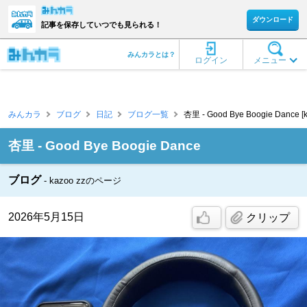
ダウンロード
記事を保存していつでも見られる！
みんカラとは？
ログイン
メニュー
みんカラ
ブログ
日記
ブログ一覧
杏里 - Good Bye Boogie Dance [k
杏里 - Good Bye Boogie Dance
ブログ
kazoo zzのページ
2026年5月15日
クリップ