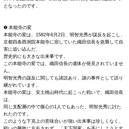
となったのです。
❷ 本能寺の変
本能寺の変は、1582年6月2日、明智光秀が謀反を起こし、
京都四条西洞院本能寺に宿していた織田信長を急襲して自
害に追い込んだ、
歴史的にも大きな出来事です。
この本能寺の変では、織田信長の遺体が発見されていませ
ん。
明智光秀の謀反に関しても諸説あり、謎の事件として語り
継がれています。
本能寺の変は、安土桃山時代に起こった戦いで、織田信長
は、
同じ支配層の中で腹心の1人でもあった、明智光秀に討た
れたのです。
このような下克上の意味合いが強い出来事は珍しくなく、
戦いの勝敗に左右されず、「天下国家」を手にしようとす