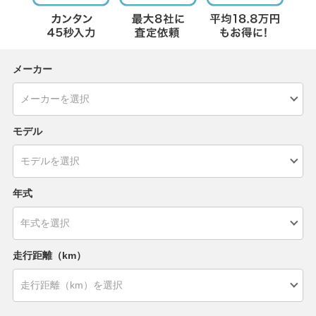
メーカー
モデル
年式
走行距離（km）