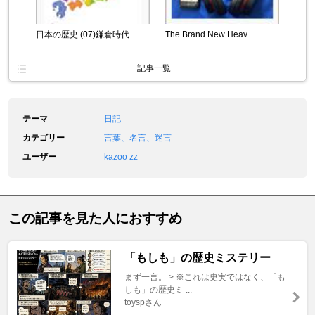
日本の歴史 (07)鎌倉時代
The Brand New Heav ...
記事一覧
テーマ
日記
カテゴリー
言葉、名言、迷言
ユーザー
kazoo zz
この記事を見た人におすすめ
「もしも」の歴史ミステリー
まず一言。 > ※これは史実ではなく、「も
しも」の歴史ミ ...
toyspさん