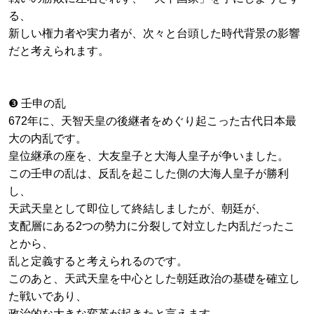
る、
新しい権力者や実力者が、次々と台頭した時代背景の影響
だと考えられます。
❸ 壬申の乱
672年に、天智天皇の後継者をめぐり起こった古代日本最
大の内乱です。
皇位継承の座を、大友皇子と大海人皇子が争いました。
この壬申の乱は、反乱を起こした側の大海人皇子が勝利
し、
天武天皇として即位して終結しましたが、朝廷が、
支配層にある2つの勢力に分裂して対立した内乱だったこ
とから、
乱と定義すると考えられるのです。
このあと、天武天皇を中心とした朝廷政治の基礎を確立し
た戦いであり、
政治的な大きな変革が起きたと言えます。