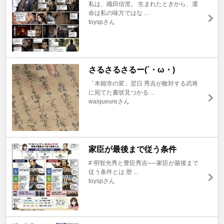
私は、織田信澄。 生まれたときから、運
命は私の味方ではな ...
toyspさん
さるさるさるー(´・ω・)
「本能寺の変」翌日 秀吉が敵対する武将
に宛てた書状見つかる ...
waiqueureさん
家臣が最後まで従う条件
# 明智光秀と豊臣秀吉──家臣が最後まで
従う条件とは 歴 ...
toyspさん