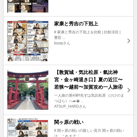
家康と秀吉の下剋上
# 家康と秀吉の下剋上を比較 | 比較項目 |
豊臣 ...
toyspさん
【敦賀城・気比松原・氣比神
宮・金ヶ崎退き口】夏の近江〜
若狭〜越前〜加賀攻め一人旅④
一人旅の第4弾‼️先ずは気比松原（けひのま
つばら）へ🚙� ...
ATSUP_HARDさん
関ヶ原の戦い
# 関ヶ原の戦いの新しい見方 関ヶ原の戦い
は、これまで「 ...