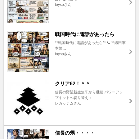
toyspさん
戦国時代に電話があったら
**戦国時代に電話があったら** 📞 **織田軍
本陣 ...
toyspさん
クリア62！＾＾
信長の野望新生無印から継続 パワーアッ
プキットへ切り替え： ...
レガッテムさん
信長の甥・・・・