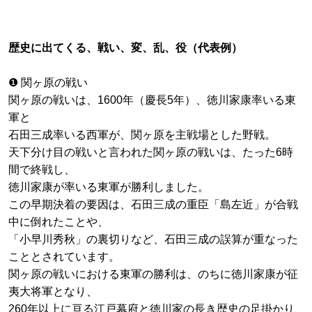
歴史に出てくる、戦い、変、乱、役（代表例）
❶ 関ヶ原の戦い
関ヶ原の戦いは、1600年（慶長5年）、徳川家康率いる東
軍と
石田三成率いる西軍が、関ヶ原を主戦場とした野戦。
天下分け目の戦いと言われた関ヶ原の戦いは、たった6時
間で終戦し、
徳川家康が率いる東軍が勝利しました。
この早期決着の要因は、石田三成の重臣「島左近」が合戦
中に倒れたことや、
「小早川秀秋」の裏切りなど、石田三成の誤算が重なった
こととされています。
関ヶ原の戦いにおける東軍の勝利は、のちに徳川家康が征
夷大将軍となり、
260年以上に亘る江戸幕府と徳川家の長き歴史の足掛かり