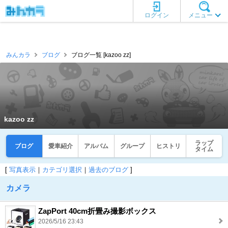
ログイン
メニュー
みんカラ
ブログ
ブログ一覧 [kazoo zz]
kazoo zz
ラップ
ブログ
愛車紹介
アルバム
グループ
ヒストリ
タイム
[
写真表示
｜
カテゴリ選択
｜
過去のブログ
]
カメラ
ZapPort 40cm折畳み撮影ボックス
2026/5/16 23:43