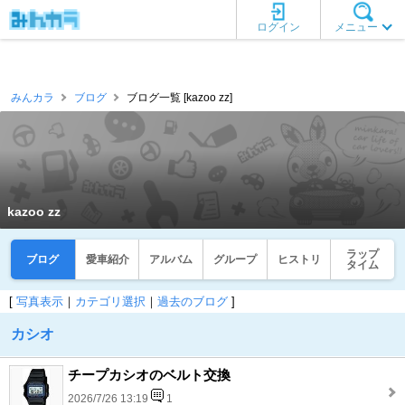
ログイン
メニュー
みんカラ
ブログ
ブログ一覧 [kazoo zz]
kazoo zz
ラップ
ブログ
愛車紹介
アルバム
グループ
ヒストリ
タイム
[
写真表示
｜
カテゴリ選択
｜
過去のブログ
]
カシオ
チープカシオのベルト交換
2026/7/26 13:19
1