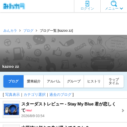
ログイン
メニュー
みんカラ
ブログ
ブログ一覧 [kazoo zz]
kazoo zz
ラップ
ブログ
愛車紹介
アルバム
グループ
ヒストリ
タイム
[
写真表示
｜
カテゴリ選択
｜
過去のブログ
]
スターダストレビュー - Stay My Blue 君が恋しく
て
2026/8/9 03:54