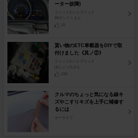
ーター故障)
フィット3 ハイブリッド
99サンリミさん
15
貰い物のETC車載器をDIYで取
付けました《其ノ②》
フィット3 ハイブリッド
ぽにょっちさん
336
クルマのちょっと気になる線キ
ズやこすりキズを上手に補修す
るには
カーライフ