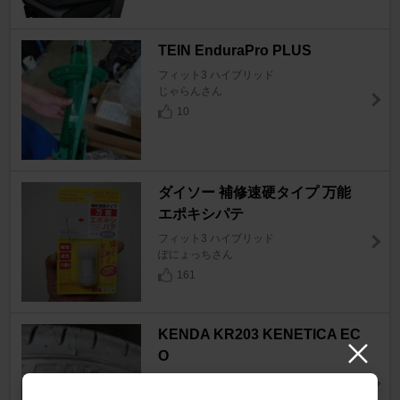
TEIN EnduraPro PLUS
フィット3 ハイブリッド
じゃらんさん
10
ダイソー 補修速硬タイプ 万能
エポキシパテ
フィット3 ハイブリッド
ぽにょっちさん
161
KENDA KR203 KENETICA EC
O
フィット3 ハイブリッド
GP5フィット乗りさん