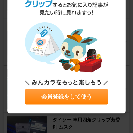
8
DUNLOP LE MANSⅤ+
フィット3 ハイブリッド
じゃらんさん
11
GS YUASA ECO.R Revolution
フィット3 ハイブリッド
GP5フィット乗りさん
5
会員登録をして使う
ダイソー 車用四角クリップ芳香
剤 ムスク