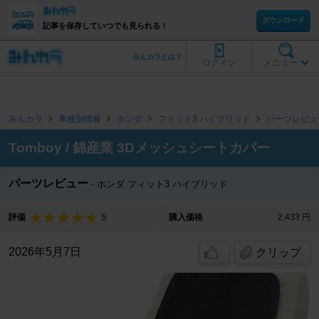
ダウンロード
記事を保存していつでも見られる！
みんカラとは？
ログイン
メニュー
みんカラ
車種別情報
ホンダ
フィット3 ハイブリッド
パーツレビュ
Tomboy / 錦産業 3Dメッシュシートカバー
パーツレビュー
ホンダ フィット3 ハイブリッド
5
評価
購入価格
2,433 円
2026年5月7日
クリップ