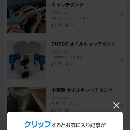
キャッチタンク
S660
[JW]
ゆたさんフェイズ２さん
18
0
CUSCO オイルキャッチタンク
S660
[JW]
Coedoエスロクさん
81
2
中華製 オイルキャッチタンク
S660
[JW]
ザキヤマ。さん
17
1