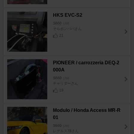
HKS EVC-S2
S660
[JW]
そらポンパパさん
21
PIONEER / carrozzeria DEQ-2
000A
S660
[JW]
チャリダーさん
19
Modulo / Honda Access MR-R
01
S660
[JW]
レグルス78さん