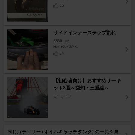
15
サイドインナーステップ割れ
S660
[JW]
kuma0073さん
14
【初心者向け】おすすめサーキ
ット8選～愛知・三重編～
カーライフ
同じカテゴリー (
オイルキャッチタンク
) の一覧を見