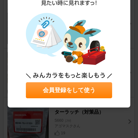
TRISTAR'S Dタイプ ガングリ
ップ ステアリング
S660
[JW]
ニッサンさんさん
11
Castrol EDGE 5W-30
S660
[JW]
リョウクさん
23
会員登録をして使う
ホンダ(純正) ルーフボウ・セン
ターラッチ（対策品）
S660
[JW]
アゴマスクさん
19