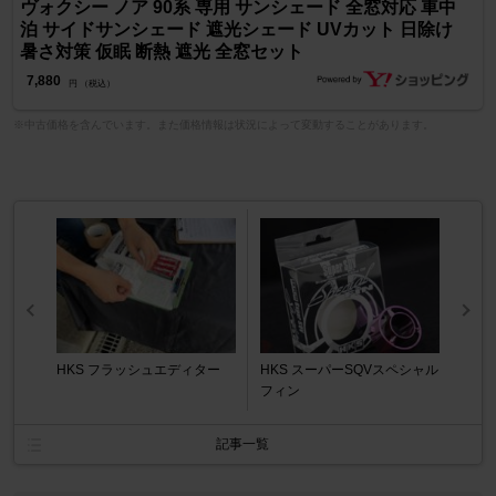
ヴォクシー ノア 90系 専用 サンシェード 全窓対応 車中
泊 サイドサンシェード 遮光シェード UVカット 日除け
暑さ対策 仮眠 断熱 遮光 全窓セット
7,880
円 （税込）
※中古価格を含んでいます。また価格情報は状況によって変動することがあります。
HKS フラッシュエディター
HKS スーパーSQVスペシャル
フィン
記事一覧