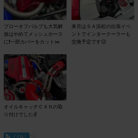
ブローオフバルブも大気解
来月はＳＡ浜松の出張イベ
放はやめてメッシュホース
ントでインタークーラーも
に❗️一部カバーをカット✂️
交換予定です😉
オイルキャッチＣＡＮの取
り付けでした✌️
イイね！