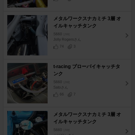
メタルワークスナカミチ 3層 オ
イルキャッチタンク
S660
[JW]
Jolly Rogersさん
74
3
t-racing ブローバイキャッチタ
ンク
S660
[JW]
Satoさん
66
7
メタルワークスナカミチ 3層 オ
イルキャッチタンク
S660
[JW]