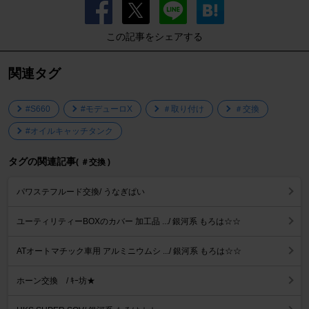
この記事をシェアする
関連タグ
#S660
#モデューロX
＃取り付け
＃交換
#オイルキャッチタンク
タグの関連記事
( ＃交換 )
パワステフルード交換/ うなぎぱい
ユーティリティーBOXのカバー 加工品 .../ 銀河系 もろは☆☆
ATオートマチック車用 アルミニウムシ .../ 銀河系 もろは☆☆
ホーン交換 / ｷｰ坊★