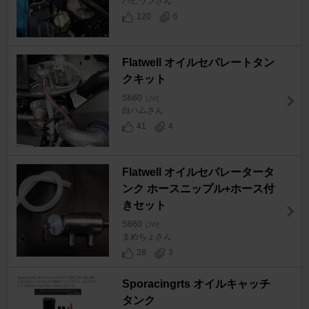
ハピワンさん
120
6
Flatwell オイルセパレートタン
クキット
S660
[JW]
白ハムさん
41
4
Flatwell オイルセパレータータ
ンク ホースニップル+ホース付
きセット
S660
[JW]
まめちょさん
28
3
Sporacingrts オイルキャッチ
タンク