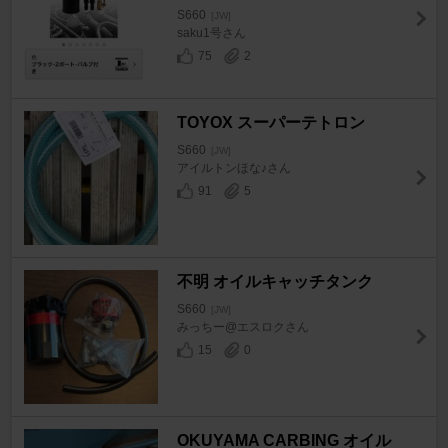
S660
[JW]
saku1号さん
75
2
TOYOX スーパーテトロン
S660
[JW]
アイルトンほな♪さん
91
5
不明 オイルキャッチタンク
S660
[JW]
みっちー@エスロクさん
15
0
OKUYAMA CARBING オイル