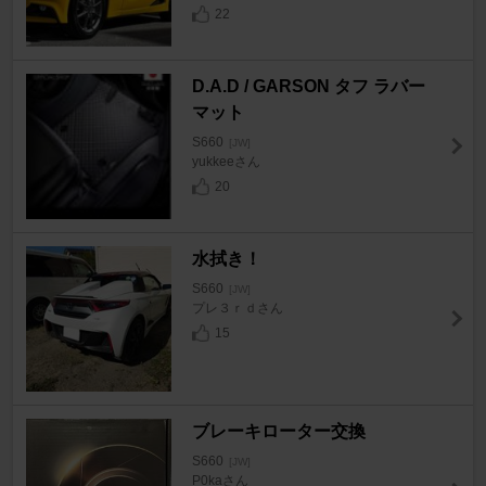
22
D.A.D / GARSON タフ ラバー
マット
S660
[JW]
yukkeeさん
20
水拭き！
S660
[JW]
プレ３ｒｄさん
15
ブレーキローター交換
S660
[JW]
P0kaさん