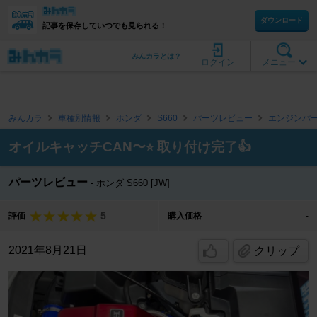
ダウンロード
記事を保存していつでも見られる！
みんカラとは？
ログイン
メニュー
みんカラ
車種別情報
ホンダ
S660
パーツレビュー
エンジンパ
オイルキャッチCAN〜⭐︎ 取り付け完了👍
パーツレビュー
ホンダ S660 [JW]
5
評価
購入価格
-
2021年8月21日
クリップ