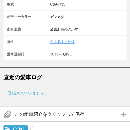
型式
CBA-R35
ボディーカラー
ガンメタ
所有形態
過去所有のクルマ
属性
自由気まま仕様
愛車登録日
2013年3月9日
直近の愛車ログ
登録されていません。
この愛車紹介をクリップして保存
イイね！