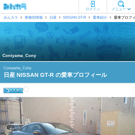
ログイン
メニュー
みんカラ
車種別情報
日産
NISSAN GT-R
愛車紹介
愛車プロフィール
Coniyama_Cony
Coniyama_Cony
日産 NISSAN GT-R の愛車プロフィール