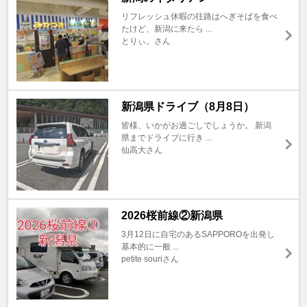
リフレッシュ休暇の往路はへぎそばを食べ
たけど、新潟に来たら ...
とりぃ。さん
新潟県ドライブ（8月8日）
皆様、いかがお過ごしでしょうか。 新潟
県までドライブに行き ...
仙高大さん
2026桜前線②新潟県
3月12日に自宅のあるSAPPOROを出発し
基本的に一般 ...
petite souriさん