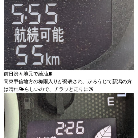
前日渋々地元で給油⛽️
関東甲信地方の梅雨入りが発表され、かろうじて新潟の方
は晴れ🌤️らしいので、チラッと走りに😘