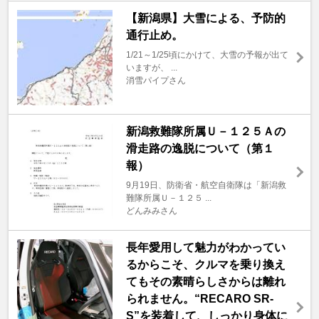
【新潟県】大雪による、予防的
通行止め。
1/21～1/25頃にかけて、大雪の予報が出て
いますが、 ...
消雪パイプさん
新潟救難隊所属Ｕ－１２５Ａの
滑走路の逸脱について（第１
報）
9月19日、防衛省・航空自衛隊は「新潟救
難隊所属Ｕ－１２５ ...
どんみみさん
長年愛用して魅力がわかってい
るからこそ、クルマを乗り換え
てもその素晴らしさからは離れ
られません。“RECARO SR-
S”を装着して、しっかり身体に