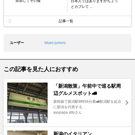
添加してその後
日本人ではありますがちょっ
とカブレて ...
記事一覧
ユーザー
blues juniors
この記事を見た人におすすめ
「新潟散策」午前中で巡る駅周
辺グルメスポット🚄
新幹線で新潟駅8時56分着🚄新潟駅を起点
に新潟を代表する ...
ayupapa altoさん
新潟のイタリアン