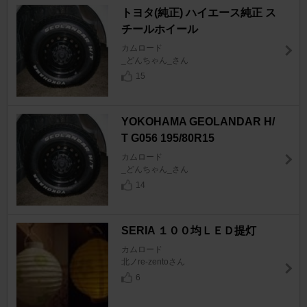
トヨタ(純正) ハイエース純正 ス
チールホイール
カムロード
_どんちゃん_さん
15
YOKOHAMA GEOLANDAR H/
T G056 195/80R15
カムロード
_どんちゃん_さん
14
SERIA １００均ＬＥＤ提灯
カムロード
北ノre-zentoさん
6