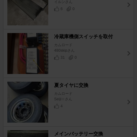
イルンさん
6
0
冷蔵庫機側スイッチを取付
カムロード
480skipさん
31
0
夏タイヤに交換
カムロード
Seiji☆さん
4
メインバッテリー交換