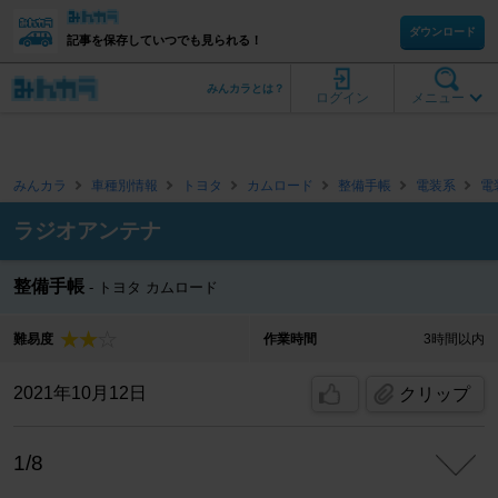
ダウンロード
記事を保存していつでも見られる！
みんカラとは？
ログイン
メニュー
みんカラ
車種別情報
トヨタ
カムロード
整備手帳
電装系
電
ラジオアンテナ
整備手帳
トヨタ カムロード
難易度
作業時間
3時間以内
2021年10月12日
クリップ
1/8