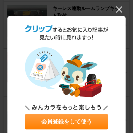
キーレス連動ルームランプキッ
ト取付
カムロード
480skipさん
27
0
CTEK / シーテック 充電器
クレソン ナッツRV カムロー
ド
カムロード
サンデーメカニックパパさん
22
1
RENOGY 走行充電器 400A ク
レソン カムロード ナッツRV
カムロード
会員登録をして使う
サンデーメカニックパパさん
39
1