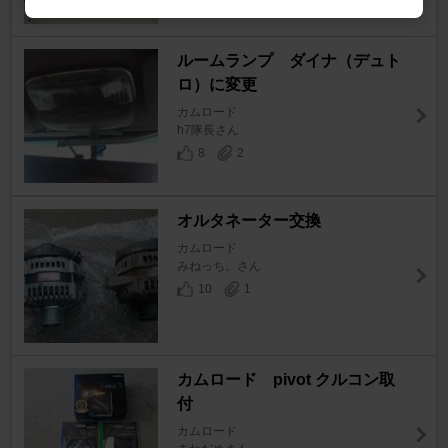
ルームランプ ダイナ（デュト
ロ）に変更
カムロード
h7隊長さん
8
2
オルタネーター交換
カムロード
みねっち。さん
10
1
カムロード pivot クルコン取
付
カムロード