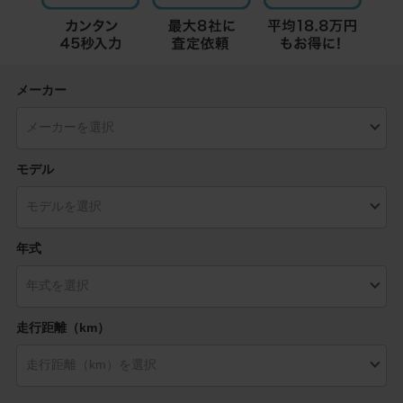
メーカー
モデル
年式
走行距離（km）