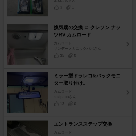
まねだめさん
3
1
換気扇の交換 ☺ クレソン ナッ
ツRV カムロード
カムロード
サンデーメカニックパパさん
35
0
ミラー型ドラレコ&バックモニ
ター取り付け。
カムロード
kozipapaさん
13
0
エントランスステップ交換
カムロード