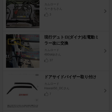
カムロード
ろーきちさん
3
現行デュトロ(ダイナ)右電動ミ
ラー改に交換
カムロード
480skipさん
37
ドアサイドバイザー取り付け
カムロード
Hawaii50_DCさん
7