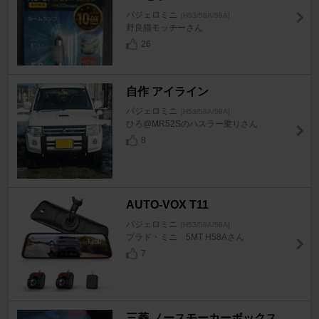
パジェロミニ
[H53/58A/59A]
野良猫モッチーさん
26
自作 アイライン
パジェロミニ
[H53/58A/59A]
ひろ@MR52Sのハスラー乗りさん
8
AUTO-VOX T11
パジェロミニ
[H53/58A/59A]
プラド・ミニ 5MT H58Aさん
7
三菱 ノースモーカーボックス