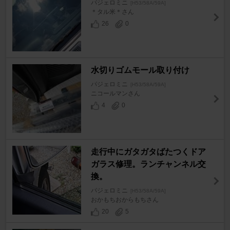
パジェロミニ
[H53/58A/59A]
＊タル米＊さん
26
0
水切りゴムモール取り付け
パジェロミニ
[H53/58A/59A]
ニコールマンさん
4
0
走行中にガタガタばたつくドア
ガラス修理。ランチャンネル交
換。
パジェロミニ
[H53/58A/59A]
おかもちおからもちさん
20
5