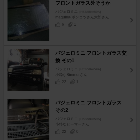
フロントガラス外そうか
パジェロミニ
[H53/58A/59A]
maquina(ポンコツさん太郎さん
6
1
パジェロミニ フロントガラス交
換 その1
パジェロミニ
[H53/58A/59A]
小粋なBimmerさん
22
1
パジェロミニ フロントガラス
その2
パジェロミニ
[H53/58A/59A]
小粋なビーマーさん
22
0