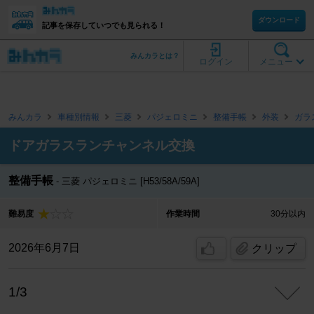
ダウンロード
記事を保存していつでも見られる！
みんカラとは？
ログイン
メニュー
みんカラ
車種別情報
三菱
パジェロミニ
整備手帳
外装
ガラ
ドアガラスランチャンネル交換
整備手帳
三菱 パジェロミニ [H53/58A/59A]
難易度
作業時間
30分以内
2026年6月7日
クリップ
1/3