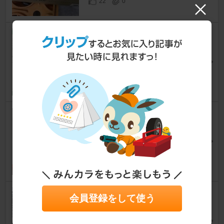
22
0
フロントガラスをエンジェルガ
ード99に交換
パジェロミニ
[H53/58A/59A]
みにみに53さん
7
1
ヘッドライト バルブ交換
パジェロミニ
[H53/58A/59A]
機械まかせの菓子職人さん
10
手持ち在庫でフラッシングしま
会員登録をして使う
した
パジェロミニ
[H53/58A/59A]