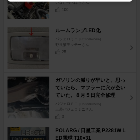
いなかっぺはちさん
100
ルームランプLED化
パジェロミニ
[H53/58A/59A]
野良猫モッチーさん
25
ガソリンの減りが早いと、思っ
ていたら、マフラーに穴が空い
ていた。８月５日完全修理
パジェロミニ
[H53/58A/59A]
三菱パジェロミニさん
3
POLARG / 日星工業 P2281W L
ED電球 T10×31