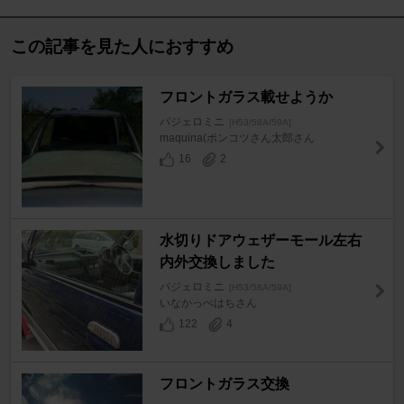
この記事を見た人におすすめ
フロントガラス載せようか
パジェロミニ
[H53/58A/59A]
maquina(ポンコツさん太郎さん
16
2
水切りドアウェザーモール左右
内外交換しました
パジェロミニ
[H53/58A/59A]
いなかっぺはちさん
122
4
フロントガラス交換